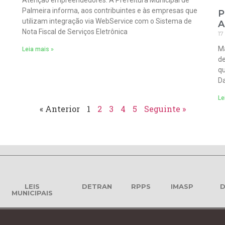
Atenção empreendedores. A Prefeitura Municipal de
Palmeira informa, aos contribuintes e às empresas que
P
utilizam integração via WebService com o Sistema de
A
Nota Fiscal de Serviços Eletrônica
17
Ma
Leia mais »
de
qu
Da
Le
« Anterior
1
2
3
4
5
Seguinte »
LEIS
DETRAN
RPPS
IMASP
D
MUNICIPAIS