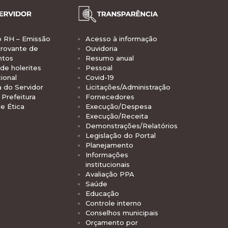
o RH – Emissão
Acesso à informação
rovante de
Ouvidoria
ntos
Resumo anual
de holerites
Pessoal
ional
Covid-19
a do Servidor
Licitações/Administração
Prefeitura
Fornecedores
e Ética
Execução/Despesa
Execução/Receita
Demonstrações/Relatórios
Legislação do Portal
Planejamento
Informações
institucionais
Avaliação PPA
Saúde
Educação
Controle interno
Conselhos municipais
Orçamento por