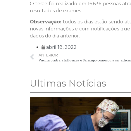
O teste foi realizado em 16.636 pessoas 
resultados de exames.
Observação:
todos os dias estão sendo a
novas informações e com notificações que
dados do dia anterior.
abril 18, 2022
ANTERIOR
Vacina contra a Influenza e Sarampo começou a ser aplic
Ultimas Notícias