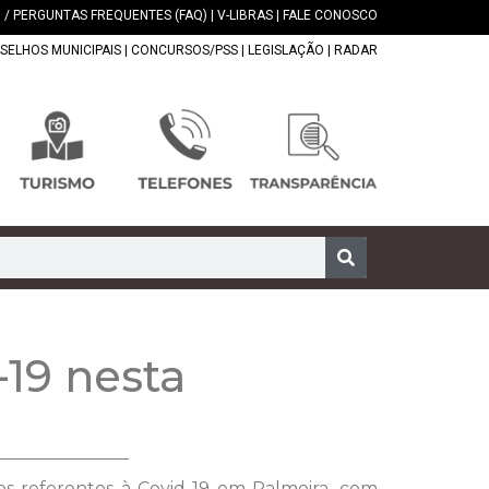
 / PERGUNTAS FREQUENTES (FAQ)
|
V-LIBRAS
|
FALE CONOSCO
SELHOS MUNICIPAIS
|
CONCURSOS/PSS
|
LEGISLAÇÃO
|
RADAR
-19 nesta
os referentes à Covid-19 em Palmeira, com