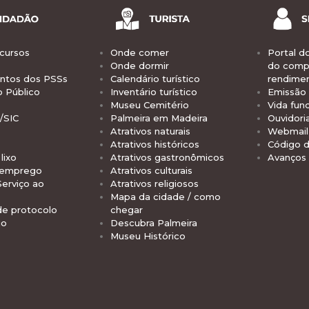
cursos
Onde comer
Portal d
Onde dormir
do comp
tos dos PSSs
Calendário turístico
rendime
o Público
Inventário turístico
Emissão 
Museu Cemitério
Vida func
/SIC
Palmeira em Madeira
Ouvidori
Atrativos naturais
Webmail 
Atrativos históricos
Código d
lixo
Atrativos gastronômicos
Avanços
 emprego
Atrativos culturais
Serviço ao
Atrativos religiosos
Mapa da cidade / como
de protocolo
chegar
io
Descubra Palmeira
Museu Histórico