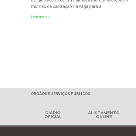
de julho acontece em Palmeira mais uma etapa do
mutirão de castração.Há vaga para a
Leia mais »
ÓRGÃOS E SERVIÇOS PÚBLICOS
DIÁRIO
ALISTAMENTO
OFICIAL
ONLINE