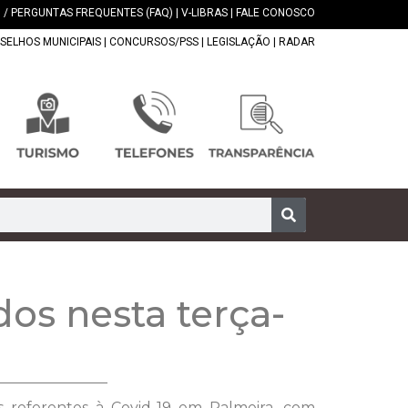
 / PERGUNTAS FREQUENTES (FAQ)
|
V-LIBRAS
|
FALE CONOSCO
SELHOS MUNICIPAIS
|
CONCURSOS/PSS
|
LEGISLAÇÃO
|
RADAR
os nesta terça-
os referentes à Covid-19 em Palmeira, com