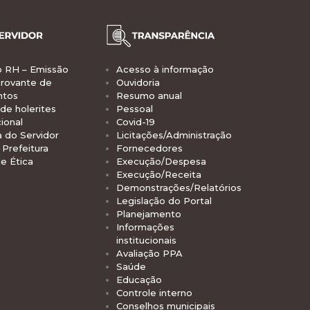
o RH – Emissão
Acesso à informação
rovante de
Ouvidoria
ntos
Resumo anual
de holerites
Pessoal
ional
Covid-19
a do Servidor
Licitações/Administração
Prefeitura
Fornecedores
e Ética
Execução/Despesa
Execução/Receita
Demonstrações/Relatórios
Legislação do Portal
Planejamento
Informações
institucionais
Avaliação PPA
Saúde
Educação
Controle interno
Conselhos municipais