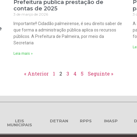
Prefeitura publica prestação de
P
contas de 2025
p
3 de março de 2026
3 
Importante!! Cidadão palmeirense, é seu direito saber de
A 
e
que forma a administração pública aplica os recursos
pa
públicos. A Prefeitura de Palmeira, por meio da
fo
Secretaria
Le
Leia mais »
« Anterior
1
2
3
4
5
Seguinte »
LEIS
DETRAN
RPPS
IMASP
D
MUNICIPAIS