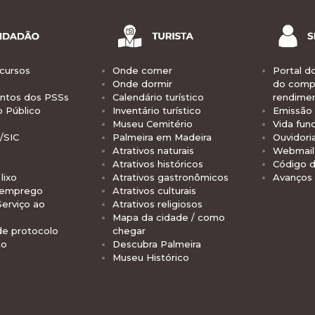
cursos
Onde comer
Portal d
Onde dormir
do comp
tos dos PSSs
Calendário turístico
rendime
o Público
Inventário turístico
Emissão 
Museu Cemitério
Vida func
/SIC
Palmeira em Madeira
Ouvidori
Atrativos naturais
Webmail 
Atrativos históricos
Código d
lixo
Atrativos gastronômicos
Avanços
 emprego
Atrativos culturais
Serviço ao
Atrativos religiosos
Mapa da cidade / como
de protocolo
chegar
io
Descubra Palmeira
Museu Histórico