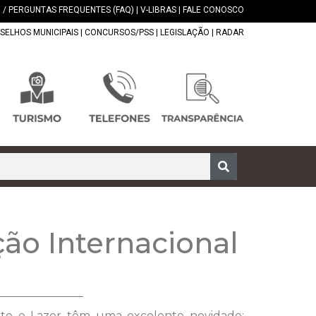
 / PERGUNTAS FREQUENTES (FAQ)
|
V-LIBRAS
|
FALE CONOSCO
SELHOS MUNICIPAIS
|
CONCURSOS/PSS
|
LEGISLAÇÃO
|
RADAR
ão Internacional
porte e Lazer têm uma excelente novidade: