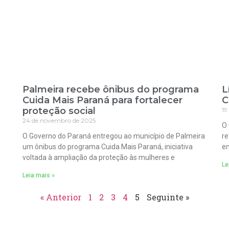
Palmeira recebe ônibus do programa
L
Cuida Mais Paraná para fortalecer
C
proteção social
19
24 de novembro de 2025
O 
O Governo do Paraná entregou ao município de Palmeira
re
um ônibus do programa Cuida Mais Paraná, iniciativa
em
voltada à ampliação da proteção às mulheres e
Le
Leia mais »
« Anterior
1
2
3
4
5
Seguinte »