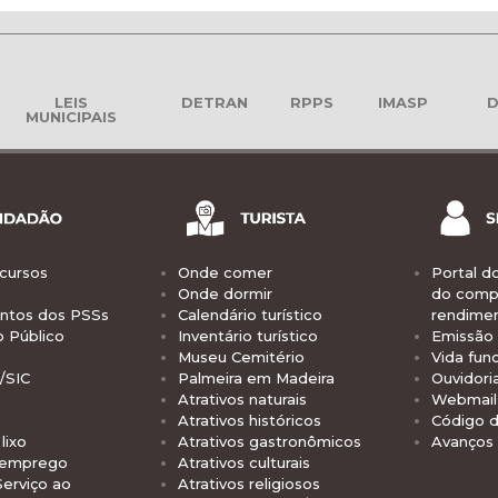
LEIS
DETRAN
RPPS
IMASP
D
MUNICIPAIS
cursos
Onde comer
Portal d
Onde dormir
do comp
tos dos PSSs
Calendário turístico
rendime
o Público
Inventário turístico
Emissão 
Museu Cemitério
Vida func
/SIC
Palmeira em Madeira
Ouvidori
Atrativos naturais
Webmail 
Atrativos históricos
Código d
lixo
Atrativos gastronômicos
Avanços
 emprego
Atrativos culturais
Serviço ao
Atrativos religiosos