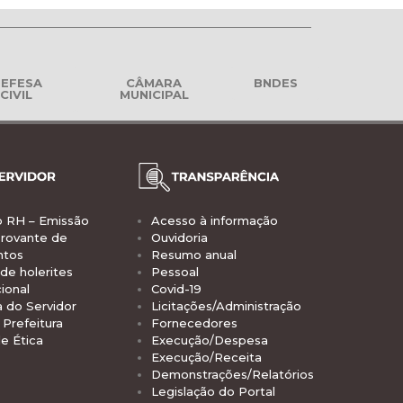
EFESA
CÂMARA
BNDES
CIVIL
MUNICIPAL
o RH – Emissão
Acesso à informação
rovante de
Ouvidoria
ntos
Resumo anual
de holerites
Pessoal
ional
Covid-19
a do Servidor
Licitações/Administração
Prefeitura
Fornecedores
e Ética
Execução/Despesa
Execução/Receita
Demonstrações/Relatórios
Legislação do Portal