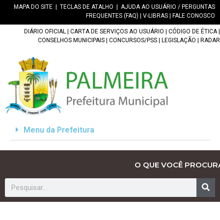
MAPA DO SITE
|
TECLAS DE ATALHO
|
AJUDA AO USUÁRIO / PERGUNTAS
FREQUENTES (FAQ)
|
V-LIBRAS
|
FALE CONOSCO
DIÁRIO OFICIAL
|
CARTA DE SERVIÇOS AO USUÁRIO
|
CÓDIGO DE ÉTICA
|
CONSELHOS MUNICIPAIS
|
CONCURSOS/PSS
|
LEGISLAÇÃO
|
RADAR
Menu da Prefeitura
O QUE VOCÊ PROCUR