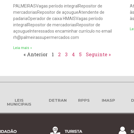
PALMEIRASVagas período integralRepositor de
At
mercadoriasRepositor de açougueAtendente de
às
padariaOperador de caixa HMAISVagas período
às
integralRepositor de mercadoriasRepositor de
Le
açougueInteressados encaminhar currículo no email
rh@palmeirassupermercados.com
Leia mais »
« Anterior
1
2
3
4
5
Seguinte »
LEIS
DETRAN
RPPS
IMASP
D
MUNICIPAIS