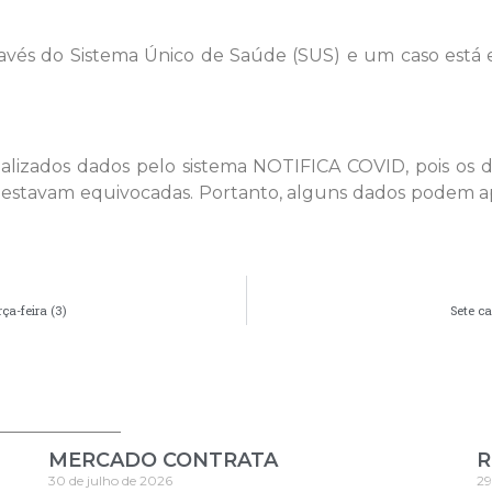
através do Sistema Único de Saúde (SUS) e um caso es
tualizados dados pelo sistema NOTIFICA COVID, pois o
 estavam equivocadas. Portanto, alguns dados podem apr
ça-feira (3)
Sete c
MERCADO CONTRATA
R
30 de julho de 2026
29