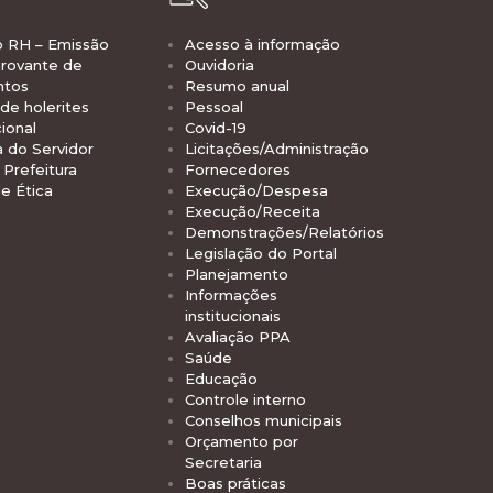
o RH – Emissão
Acesso à informação
rovante de
Ouvidoria
ntos
Resumo anual
de holerites
Pessoal
ional
Covid-19
a do Servidor
Licitações/Administração
Prefeitura
Fornecedores
e Ética
Execução/Despesa
Execução/Receita
Demonstrações/Relatórios
Legislação do Portal
Planejamento
Informações
institucionais
Avaliação PPA
Saúde
Educação
Controle interno
Conselhos municipais
Orçamento por
Secretaria
Boas práticas