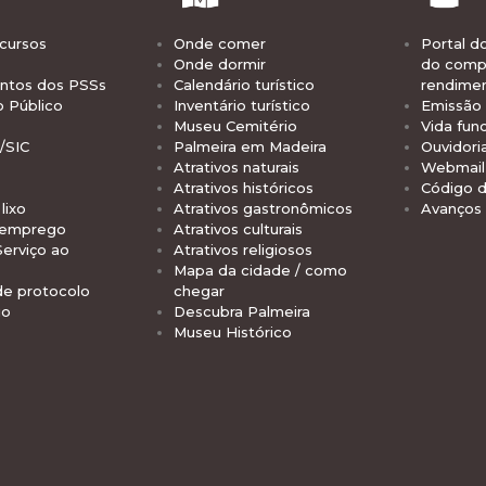
cursos
Onde comer
Portal d
Onde dormir
do comp
tos dos PSSs
Calendário turístico
rendime
o Público
Inventário turístico
Emissão 
Museu Cemitério
Vida func
/SIC
Palmeira em Madeira
Ouvidori
Atrativos naturais
Webmail 
Atrativos históricos
Código d
lixo
Atrativos gastronômicos
Avanços
 emprego
Atrativos culturais
Serviço ao
Atrativos religiosos
Mapa da cidade / como
de protocolo
chegar
io
Descubra Palmeira
Museu Histórico