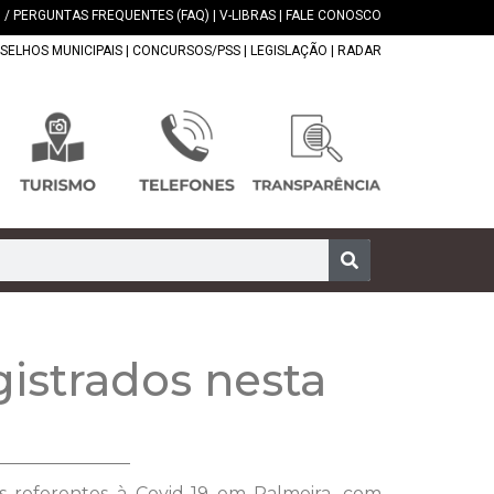
 / PERGUNTAS FREQUENTES (FAQ)
|
V-LIBRAS
|
FALE CONOSCO
SELHOS MUNICIPAIS
|
CONCURSOS/PSS
|
LEGISLAÇÃO
|
RADAR
gistrados nesta
os referentes à Covid-19 em Palmeira, com