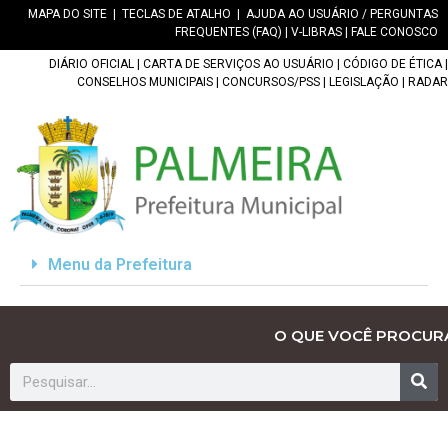
MAPA DO SITE
|
TECLAS DE ATALHO
|
AJUDA AO USUÁRIO / PERGUNTAS
FREQUENTES (FAQ)
|
V-LIBRAS
|
FALE CONOSCO
DIÁRIO OFICIAL
|
CARTA DE SERVIÇOS AO USUÁRIO
|
CÓDIGO DE ÉTICA
|
CONSELHOS MUNICIPAIS
|
CONCURSOS/PSS
|
LEGISLAÇÃO
|
RADAR
Menu da Prefeitura
O QUE VOCÊ PROCUR