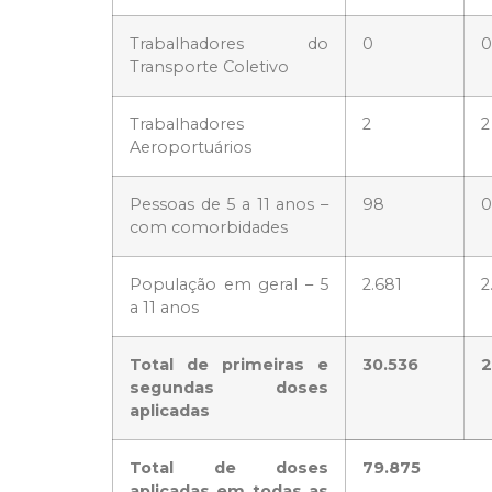
Trabalhadores do
0
0
Transporte Coletivo
Trabalhadores
2
2
Aeroportuários
Pessoas de 5 a 11 anos –
98
0
com comorbidades
População em geral – 5
2.681
2
a 11 anos
Total de primeiras e
30.536
2
segundas doses
aplicadas
Total de doses
79.875
aplicadas em todas as