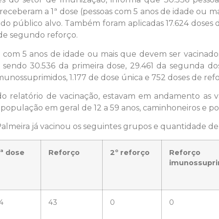
 receberam a 1ª dose (pessoas com 5 anos de idade ou mai
 do público alvo. Também foram aplicadas 17.624 doses d
 de segundo reforço.
 com 5 anos de idade ou mais que devem ser vacinados.
, sendo 30.536 da primeira dose, 29.461 da segunda dos
unossuprimidos, 1.177 de dose única e 752 doses de ref
o do relatório de vacinação, estavam em andamento as 
população em geral de 12 a 59 anos, caminhoneiros e pop
Palmeira já vacinou os seguintes grupos e quantidade de
ª dose
Reforço
2º reforço
Reforço
imunossupri
4
43
0
0