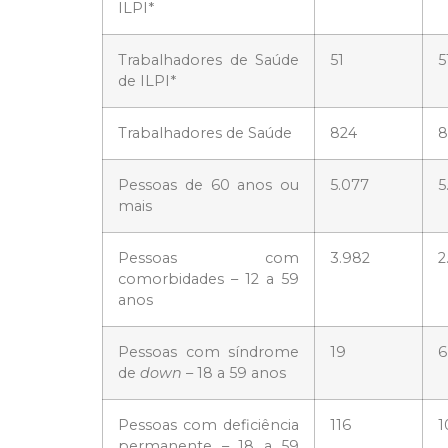
ILPI*
Trabalhadores de Saúde
51
5
de ILPI*
Trabalhadores de Saúde
824
8
Pessoas de 60 anos ou
5.077
5
mais
Pessoas com
3.982
2
comorbidades – 12 a 59
anos
Pessoas com síndrome
19
6
de
down
– 18 a 59 anos
Pessoas com deficiência
116
1
permanente – 18 a 59