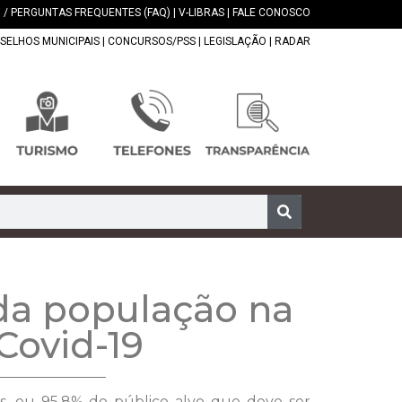
 / PERGUNTAS FREQUENTES (FAQ)
|
V-LIBRAS
|
FALE CONOSCO
SELHOS MUNICIPAIS
|
CONCURSOS/PSS
|
LEGISLAÇÃO
|
RADAR
 da população na
Covid-19
as, ou 95,8% do público alvo que deve ser