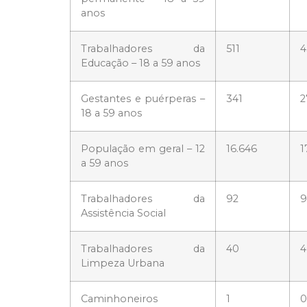
anos
Trabalhadores da
511
4
Educação – 18 a 59 anos
Gestantes e puérperas –
341
2
18 a 59 anos
População em geral – 12
16.646
1
a 59 anos
Trabalhadores da
92
9
Assistência Social
Trabalhadores da
40
4
Limpeza Urbana
Caminhoneiros
1
0