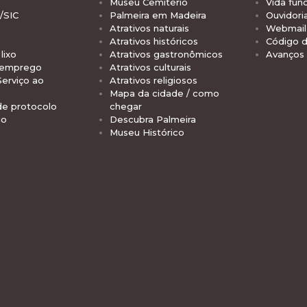
Museu Cemitério
Vida func
/SIC
Palmeira em Madeira
Ouvidori
Atrativos naturais
Webmail 
Atrativos históricos
Código d
lixo
Atrativos gastronômicos
Avanços
 emprego
Atrativos culturais
Serviço ao
Atrativos religiosos
Mapa da cidade / como
de protocolo
chegar
io
Descubra Palmeira
Museu Histórico