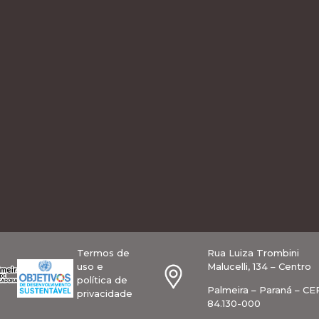
Termos de
Rua Luiza Trombini
uso e
Malucelli, 134 – Centro
política de
Palmeira – Paraná – CE
privacidade
84.130-000