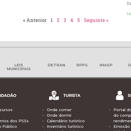
Da
Le
« Anterior
1
2
3
4
5
Seguinte »
LEIS
DETRAN
RPPS
IMASP
D
MUNICIPAIS
cursos
Onde comer
Portal d
Onde dormir
do comp
tos dos PSSs
Calendário turístico
rendime
o Público
Inventário turístico
Emissão 