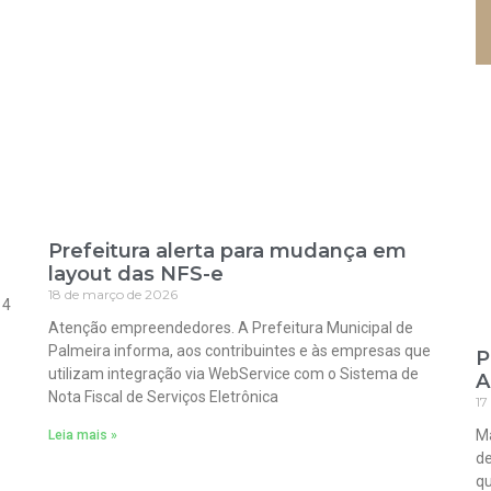
Prefeitura alerta para mudança em
layout das NFS-e
18 de março de 2026
 4
Atenção empreendedores. A Prefeitura Municipal de
Palmeira informa, aos contribuintes e às empresas que
P
utilizam integração via WebService com o Sistema de
A
Nota Fiscal de Serviços Eletrônica
17
Ma
Leia mais »
de
qu