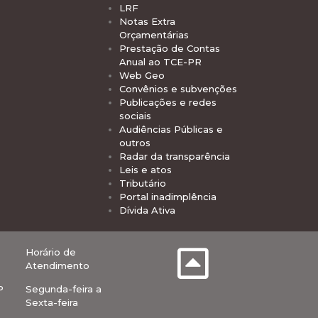
LRF
Notas Extra
Orçamentárias
Prestação de Contas
Anual ao TCE-PR
Web Geo
Convênios e subvenções
Publicações e redes
sociais
Audiências Públicas e
outros
Radar da transparência
Leis e atos
Tributário
Portal inadimplência
Dívida Ativa
Horário de
Atendimento
P
Segunda-feira a
Sexta-feira