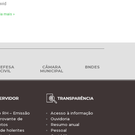
vid
ia mais »
EFESA
CÂMARA
BNDES
CIVIL
MUNICIPAL
o RH – Emissão
Acesso à informação
rovante de
Ouvidoria
ntos
Resumo anual
de holerites
Pessoal