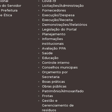
ional
Covid-19
a do Servidor
Licitações/Administração
Prefeitura
Fornecedores
e Ética
Execução/Despesa
Execução/Receita
Demonstrações/Relatórios
Legislação do Portal
Planejamento
Informações
institucionais
Avaliação PPA
Saúde
Educação
Controle interno
Conselhos municipais
Orçamento por
Secretaria
Boas práticas
Obras públicas
Patrimônio/Almoxarifado
Frotas
Gestão e
Gerenciamento de
resíduos