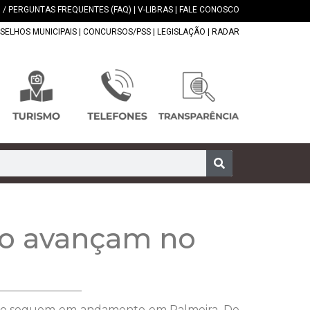
 / PERGUNTAS FREQUENTES (FAQ)
|
V-LIBRAS
|
FALE CONOSCO
SELHOS MUNICIPAIS
|
CONCURSOS/PSS
|
LEGISLAÇÃO
|
RADAR
po avançam no
mpo seguem em andamento em Palmeira. De