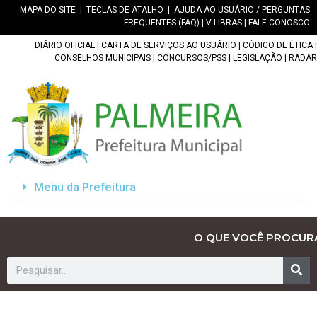
MAPA DO SITE
|
TECLAS DE ATALHO
|
AJUDA AO USUÁRIO / PERGUNTAS
FREQUENTES (FAQ)
|
V-LIBRAS
|
FALE CONOSCO
DIÁRIO OFICIAL
|
CARTA DE SERVIÇOS AO USUÁRIO
|
CÓDIGO DE ÉTICA
|
CONSELHOS MUNICIPAIS
|
CONCURSOS/PSS
|
LEGISLAÇÃO
|
RADAR
Menu da Prefeitura
O QUE VOCÊ PROCUR