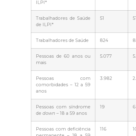
ILPI*
Trabalhadores de Saúde
51
5
de ILPI*
Trabalhadores de Saúde
824
8
Pessoas de 60 anos ou
5.077
5
mais
Pessoas com
3.982
2
comorbidades – 12 a 59
anos
Pessoas com síndrome
19
6
de
down
– 18 a 59 anos
Pessoas com deficiência
116
1
permanente – 18 a 59