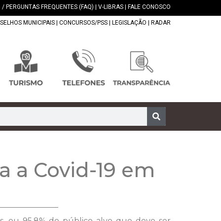
 / PERGUNTAS FREQUENTES (FAQ)
|
V-LIBRAS
|
FALE CONOSCO
SELHOS MUNICIPAIS
|
CONCURSOS/PSS
|
LEGISLAÇÃO
|
RADAR
a a Covid-19 em
as, ou 95,8% do público alvo que deve ser