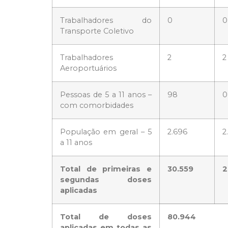
Trabalhadores do
0
0
Transporte Coletivo
Trabalhadores
2
2
Aeroportuários
Pessoas de 5 a 11 anos –
98
0
com comorbidades
População em geral – 5
2.696
2
a 11 anos
Total de primeiras e
30.559
2
segundas doses
aplicadas
Total de doses
80.944
aplicadas em todas as