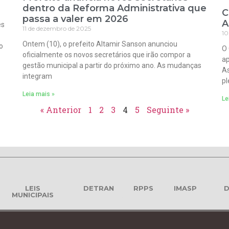
dentro da Reforma Administrativa que
C
passa a valer em 2026
A
es
11 de dezembro de 2025
10
Ontem (10), o prefeito Altamir Sanson anunciou
o
O 
oficialmente os novos secretários que irão compor a
ap
gestão municipal a partir do próximo ano. As mudanças
As
integram
pl
Leia mais »
Le
« Anterior
1
2
3
4
5
Seguinte »
LEIS
DETRAN
RPPS
IMASP
D
MUNICIPAIS