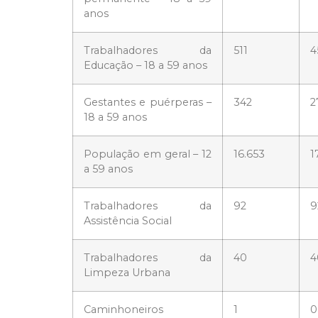
anos
Trabalhadores da
511
4
Educação – 18 a 59 anos
Gestantes e puérperas –
342
2
18 a 59 anos
População em geral – 12
16.653
1
a 59 anos
Trabalhadores da
92
9
Assistência Social
Trabalhadores da
40
4
Limpeza Urbana
Caminhoneiros
1
0