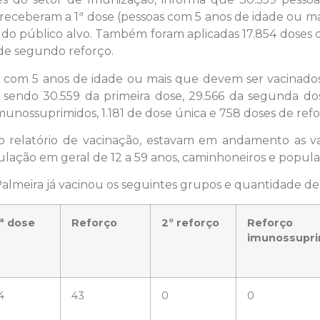
 receberam a 1ª dose (pessoas com 5 anos de idade ou mai
 do público alvo. Também foram aplicadas 17.854 doses d
 de segundo reforço.
 com 5 anos de idade ou mais que devem ser vacinados.
 sendo 30.559 da primeira dose, 29.566 da segunda dos
unossuprimidos, 1.181 de dose única e 758 doses de refo
o do relatório de vacinação, estavam em andamento as v
ulação em geral de 12 a 59 anos, caminhoneiros e populaç
Palmeira já vacinou os seguintes grupos e quantidade de
ª dose
Reforço
2º reforço
Reforço
imunossupri
4
43
0
0