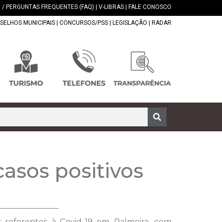
 / PERGUNTAS FREQUENTES (FAQ)
|
V-LIBRAS
|
FALE CONOSCO
SELHOS MUNICIPAIS
|
CONCURSOS/PSS
|
LEGISLAÇÃO
|
RADAR
asos positivos
s referentes à Covid-19 em Palmeira, com