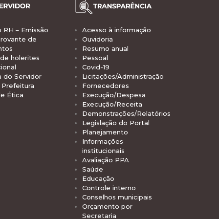
o RH – Emissão
Acesso à informação
rovante de
Ouvidoria
ntos
Resumo anual
de holerites
Pessoal
ional
Covid-19
a do Servidor
Licitações/Administração
Prefeitura
Fornecedores
e Ética
Execução/Despesa
Execução/Receita
Demonstrações/Relatórios
Legislação do Portal
Planejamento
Informações
institucionais
Avaliação PPA
Saúde
Educação
Controle interno
Conselhos municipais
Orçamento por
Secretaria