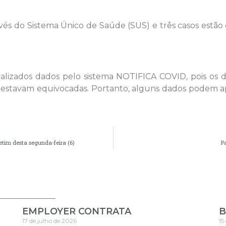
través do Sistema Único de Saúde (SUS) e três casos es
tualizados dados pelo sistema NOTIFICA COVID, pois o
 estavam equivocadas. Portanto, alguns dados podem apr
etim desta segunda-feira (6)
P
EMPLOYER CONTRATA
B
17 de julho de 2026
15