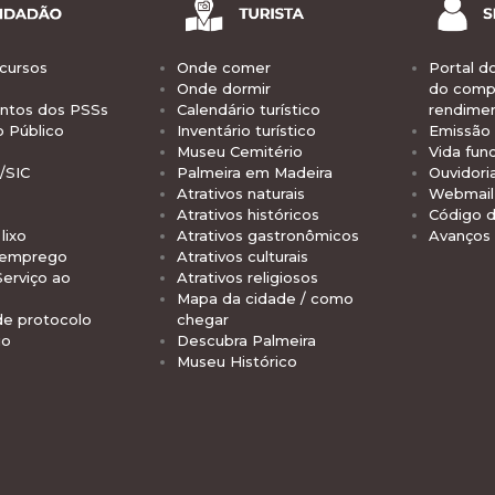
cursos
Onde comer
Portal d
Onde dormir
do comp
tos dos PSSs
Calendário turístico
rendime
o Público
Inventário turístico
Emissão 
Museu Cemitério
Vida func
/SIC
Palmeira em Madeira
Ouvidori
Atrativos naturais
Webmail 
Atrativos históricos
Código d
lixo
Atrativos gastronômicos
Avanços
 emprego
Atrativos culturais
Serviço ao
Atrativos religiosos
Mapa da cidade / como
de protocolo
chegar
io
Descubra Palmeira
Museu Histórico