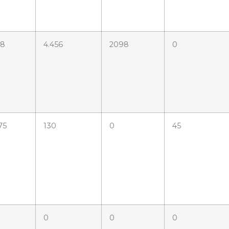
18
4.456
2098
0
75
130
0
45
0
0
0