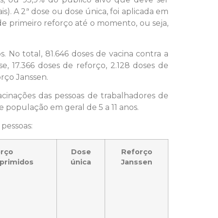
s). A 2ª dose ou dose única, foi aplicada em
e primeiro reforço até o momento, ou seja,
 No total, 81.646 doses de vacina contra a
e, 17.366 doses de reforço, 2.128 doses de
orço Janssen.
vacinações das pessoas de trabalhadores de
 população em geral de 5 a 11 anos.
 pessoas:
rço
Dose
Reforço
primidos
única
Janssen