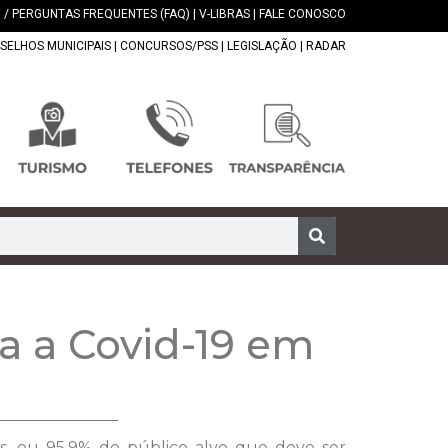
 / PERGUNTAS FREQUENTES (FAQ)
|
V-LIBRAS
|
FALE CONOSCO
SELHOS MUNICIPAIS
|
CONCURSOS/PSS
|
LEGISLAÇÃO
|
RADAR
a a Covid-19 em
as, ou 95,9% do público alvo que deve ser