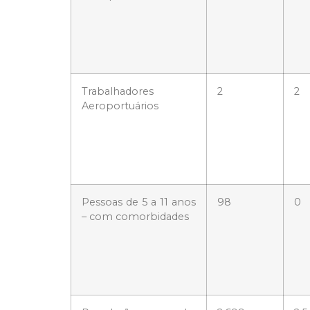
Trabalhadores
2
2
Aeroportuários
Pessoas de 5 a 11 anos
98
0
– com comorbidades