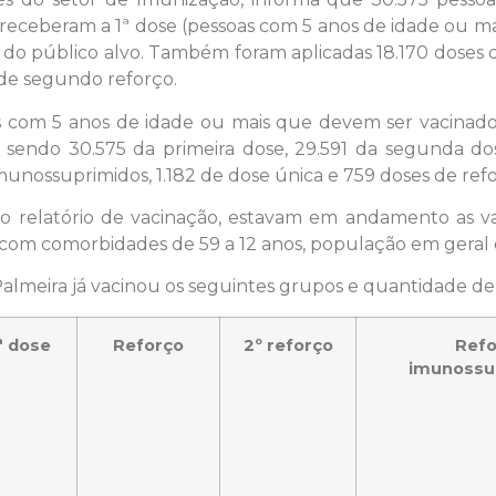
 receberam a 1ª dose (pessoas com 5 anos de idade ou mai
 do público alvo. Também foram aplicadas 18.170 doses d
 de segundo reforço.
 com 5 anos de idade ou mais que devem ser vacinados.
 sendo 30.575 da primeira dose, 29.591 da segunda dos
unossuprimidos, 1.182 de dose única e 759 doses de ref
o do relatório de vacinação, estavam em andamento as 
 com comorbidades de 59 a 12 anos, população em geral e
Palmeira já vacinou os seguintes grupos e quantidade de
ª dose
Reforço
2º reforço
Refo
imunossu