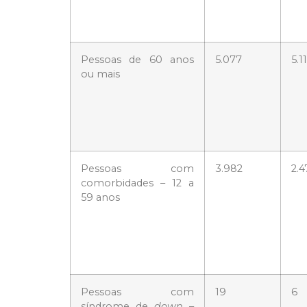
Pessoas de 60 anos
5.077
5.1
ou mais
Pessoas com
3.982
2.4
comorbidades – 12 a
59 anos
Pessoas com
19
6
síndrome de
down
–