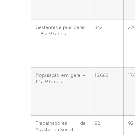
Gestantes e puérperas
342
27
– 18 a 59 anos
População em geral –
16.666
17.
12 a 59 anos
Trabalhadores da
92
92
Assistência Social