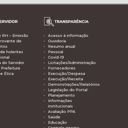
o RH – Emissão
Acesso à informação
rovante de
Ouvidoria
ntos
Resumo anual
de holerites
Pessoal
ional
Covid-19
a do Servidor
Licitações/Administração
Prefeitura
Fornecedores
e Ética
Execução/Despesa
Execução/Receita
Demonstrações/Relatórios
Legislação do Portal
Planejamento
Informações
institucionais
Avaliação PPA
Saúde
Educação
Controle interno