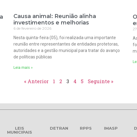
Causa animal: Reunião alinha
ra
O
investimentos e melhorias
e
6 de fevereiro de 2026
27
Nesta quinta-feira (05), foi realizada uma importante
As
reunião entre representantes de entidades protetoras,
fo
autoridades e a gestão municipal para tratar do avanço
ma
de políticas públicas
Le
Leia mais »
« Anterior
1
2
3
4
5
Seguinte »
LEIS
DETRAN
RPPS
IMASP
D
MUNICIPAIS