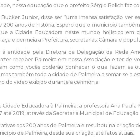
de, nessa educação que o prefeito Sérgio Belich faz com
Bucker Junior, disse ser “uma imensa satisfação ver se 
 200 anos de história. Espero que o município também 
gue a Cidade Educadora neste mundo holístico em q
relaça e permeia a Prefeitura, secretarias, Câmara e popu
 à entidade pela Diretora da Delegação da Rede Amér
prazer receber Palmeira em nossa Associação e ter de vo
ssim como vocês poderão conhecer o que fazem as o
 mas também toda a cidade de Palmeira a somar-se a es
o do vídeo exibido durante a cerimônia.
e Cidade Educadora à Palmeira, a professora Ana Paula
7 até 2019, através da Secretaria Municipal de Educação.
ativas aos 200 anos de Palmeira e resultou na criação 
ípio de Palmeira, desde sua criação, até fatos atuais.