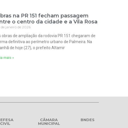
bras na PR 151 fecham passagem
ntre o centro da cidade e a Vila Rosa
 de janeiro de 2026
 obras de ampliação da rodovia PR 151 chegaram de
rma definitiva ao perímetro urbano de Palmeira. Na
nhã de hoje (27), o prefeito Altamir
ia mais »
EFESA
CÂMARA
BNDES
CIVIL
MUNICIPAL