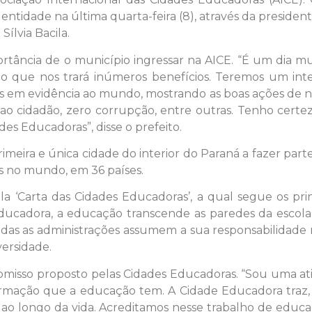
entidade na última quarta-feira (8), através da preside
Sílvia Bacila.
ortância de o município ingressar na AICE. “É um dia m
o, o que nos trará inúmeros benefícios. Teremos um 
em evidência ao mundo, mostrando as boas ações de nos
to ao cidadão, zero corrupção, entre outras. Tenho c
des Educadoras”, disse o prefeito.
primeira e única cidade do interior do Paraná a fazer p
s no mundo, em 36 países.
 ‘Carta das Cidades Educadoras’, a qual segue os prin
ducadora, a educação transcende as paredes da escola 
odas as administrações assumem a sua responsabilidade
versidade.
romisso proposto pelas Cidades Educadoras. “Sou uma ati
rmação que a educação tem. A Cidade Educadora traz
 ao longo da vida. Acreditamos nesse trabalho de educa