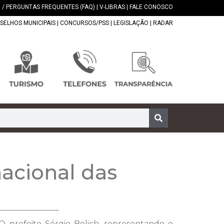
 / PERGUNTAS FREQUENTES (FAQ)
|
V-LIBRAS
|
FALE CONOSCO
SELHOS MUNICIPAIS
|
CONCURSOS/PSS
|
LEGISLAÇÃO
|
RADAR
nacional das
O prefeito Sérgio Belich, representando o