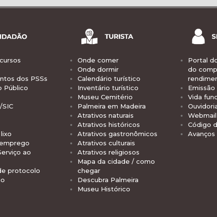
cursos
Onde comer
Portal d
Onde dormir
do comp
tos dos PSSs
Calendário turístico
rendime
o Público
Inventário turístico
Emissão 
Museu Cemitério
Vida func
/SIC
Palmeira em Madeira
Ouvidori
Atrativos naturais
Webmail 
Atrativos históricos
Código d
lixo
Atrativos gastronômicos
Avanços
 emprego
Atrativos culturais
Serviço ao
Atrativos religiosos
Mapa da cidade / como
de protocolo
chegar
io
Descubra Palmeira
Museu Histórico