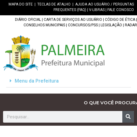
MAPA DO SITE
|
TECLAS DE ATALHO
|
AJUDA AO USUÁRIO / PERGUNTAS
FREQUENTES (FAQ)
|
V-LIBRAS
|
FALE CONOSCO
DIÁRIO OFICIAL
|
CARTA DE SERVIÇOS AO USUÁRIO
|
CÓDIGO DE ÉTICA
|
CONSELHOS MUNICIPAIS
|
CONCURSOS/PSS
|
LEGISLAÇÃO
|
RADAR
Menu da Prefeitura
O QUE VOCÊ PROCUR