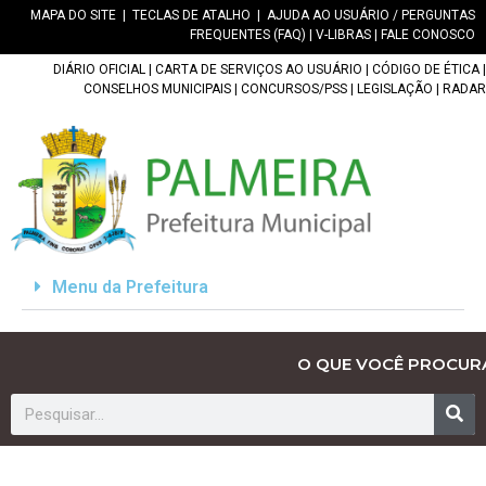
MAPA DO SITE
|
TECLAS DE ATALHO
|
AJUDA AO USUÁRIO / PERGUNTAS
FREQUENTES (FAQ)
|
V-LIBRAS
|
FALE CONOSCO
DIÁRIO OFICIAL
|
CARTA DE SERVIÇOS AO USUÁRIO
|
CÓDIGO DE ÉTICA
|
CONSELHOS MUNICIPAIS
|
CONCURSOS/PSS
|
LEGISLAÇÃO
|
RADAR
Menu da Prefeitura
O QUE VOCÊ PROCUR