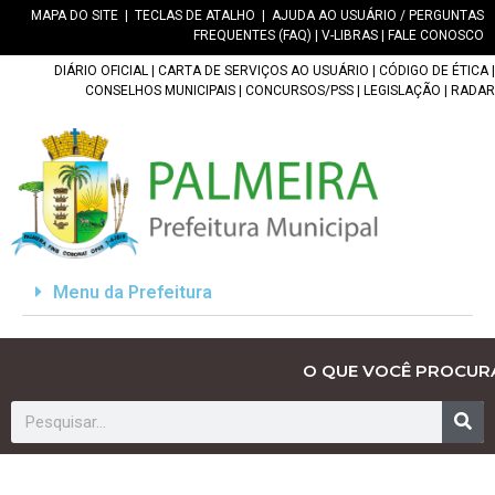
MAPA DO SITE
|
TECLAS DE ATALHO
|
AJUDA AO USUÁRIO / PERGUNTAS
FREQUENTES (FAQ)
|
V-LIBRAS
|
FALE CONOSCO
DIÁRIO OFICIAL
|
CARTA DE SERVIÇOS AO USUÁRIO
|
CÓDIGO DE ÉTICA
|
CONSELHOS MUNICIPAIS
|
CONCURSOS/PSS
|
LEGISLAÇÃO
|
RADAR
Menu da Prefeitura
O QUE VOCÊ PROCUR