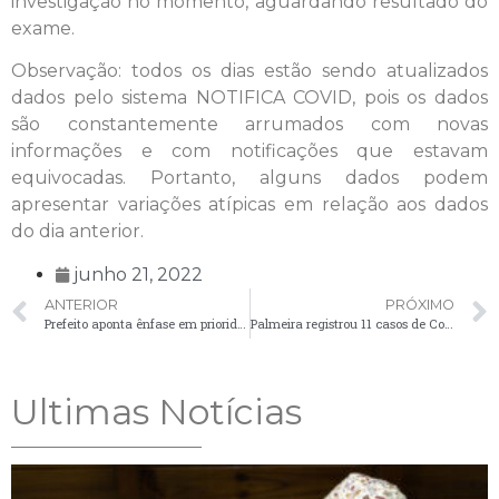
investigação no momento, aguardando resultado do
exame.
Observação: todos os dias estão sendo atualizados
dados pelo sistema NOTIFICA COVID, pois os dados
são constantemente arrumados com novas
informações e com notificações que estavam
equivocadas. Portanto, alguns dados podem
apresentar variações atípicas em relação aos dados
do dia anterior.
junho 21, 2022
ANTERIOR
PRÓXIMO
Prefeito aponta ênfase em prioridades, segue parecer da Comissão e decide que a Expo Palmeira não será realizada em 2022
Palmeira registrou 11 casos de Covid-19 no boletim desta quarta-feira (22)
Ultimas Notícias