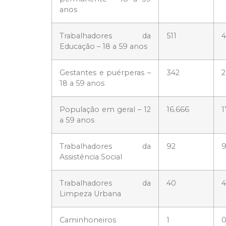
anos
Trabalhadores da
511
4
Educação – 18 a 59 anos
Gestantes e puérperas –
342
2
18 a 59 anos
População em geral – 12
16.666
1
a 59 anos
Trabalhadores da
92
9
Assistência Social
Trabalhadores da
40
Limpeza Urbana
Caminhoneiros
1