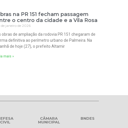
bras na PR 151 fecham passagem
ntre o centro da cidade e a Vila Rosa
 de janeiro de 2026
 obras de ampliação da rodovia PR 151 chegaram de
rma definitiva ao perímetro urbano de Palmeira. Na
nhã de hoje (27), o prefeito Altamir
ia mais »
EFESA
CÂMARA
BNDES
CIVIL
MUNICIPAL