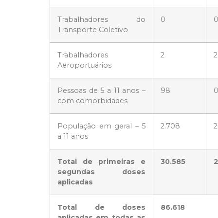
Trabalhadores do
0
Transporte Coletivo
Trabalhadores
2
2
Aeroportuários
Pessoas de 5 a 11 anos –
98
com comorbidades
População em geral – 5
2.708
2
a 11 anos
Total de primeiras e
30.585
2
segundas doses
aplicadas
Total de doses
86.618
aplicadas em todas as