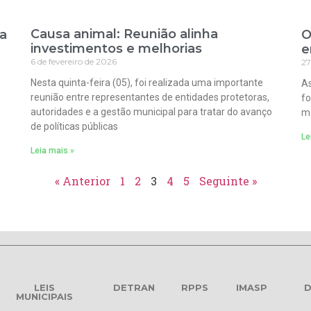
Causa animal: Reunião alinha
ra
O
investimentos e melhorias
e
6 de fevereiro de 2026
27
Nesta quinta-feira (05), foi realizada uma importante
As
reunião entre representantes de entidades protetoras,
fo
autoridades e a gestão municipal para tratar do avanço
ma
de políticas públicas
Le
Leia mais »
« Anterior
1
2
3
4
5
Seguinte »
LEIS
DETRAN
RPPS
IMASP
D
MUNICIPAIS