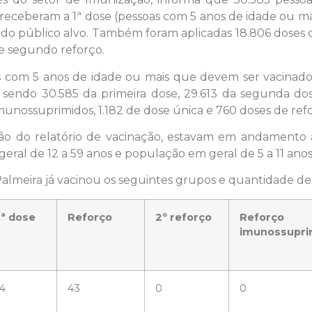
 receberam a 1ª dose (pessoas com 5 anos de idade ou mai
 do público alvo. Também foram aplicadas 18.806 doses d
de segundo reforço.
 com 5 anos de idade ou mais que devem ser vacinados.
 sendo 30.585 da primeira dose, 29.613 da segunda dos
unossuprimidos, 1.182 de dose única e 760 doses de ref
ssão do relatório de vacinação, estavam em andamento 
eral de 12 a 59 anos e população em geral de 5 a 11 anos
Palmeira já vacinou os seguintes grupos e quantidade de
ª dose
Reforço
2º reforço
Reforço
imunossupri
4
43
0
0