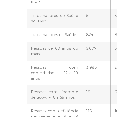
ILPI*
Trabalhadores de Saúde
51
5
de ILPI*
Trabalhadores de Saúde
824
8
Pessoas de 60 anos ou
5.077
5
mais
Pessoas com
3.983
2
comorbidades – 12 a 59
anos
Pessoas com síndrome
19
6
de
down
– 18 a 59 anos
Pessoas com deficiência
116
1
permanente – 18 a 59