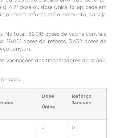
s). A 2ª dose ou dose única, foi aplicada em
e primeiro reforço até o momento, ou seja,
 No total, 86.618 doses de vacina contra a
e, 18.001 doses de reforço, 3.432 doses de
orço Janssen.
as vacinações dos trabalhadores de saúde,
.
 pessoas:
Dose
Reforço
midos
Janssen
Única
0
0