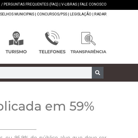
 / PERGUNTAS FREQUENTES (FAQ)
|
V-LIBRAS
|
FALE CONOSCO
SELHOS MUNICIPAIS
|
CONCURSOS/PSS
|
LEGISLAÇÃO
|
RADAR
aplicada em 59%
as, ou 95,9% do público alvo que deve ser