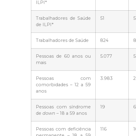
ILPI*
Trabalhadores de Saúde
51
5
de ILPI*
Trabalhadores de Saúde
824
8
Pessoas de 60 anos ou
5.077
5
mais
Pessoas com
3.983
2
comorbidades – 12 a 59
anos
Pessoas com síndrome
19
6
de
down
– 18 a 59 anos
Pessoas com deficiência
116
1
permanente – 18 a 59