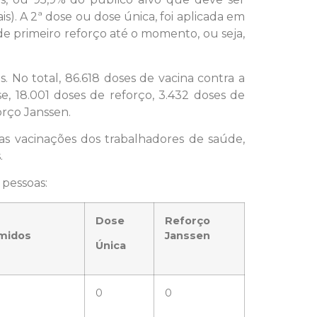
s). A 2ª dose ou dose única, foi aplicada em
e primeiro reforço até o momento, ou seja,
 No total, 86.618 doses de vacina contra a
e, 18.001 doses de reforço, 3.432 doses de
orço Janssen.
as vacinações dos trabalhadores de saúde,
.
 pessoas:
Dose
Reforço
midos
Janssen
Única
0
0