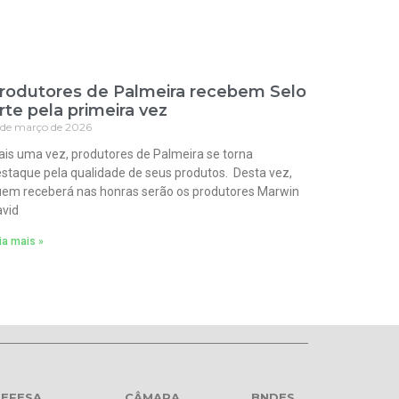
rodutores de Palmeira recebem Selo
rte pela primeira vez
 de março de 2026
is uma vez, produtores de Palmeira se torna
staque pela qualidade de seus produtos. Desta vez,
em receberá nas honras serão os produtores Marwin
vid
ia mais »
EFESA
CÂMARA
BNDES