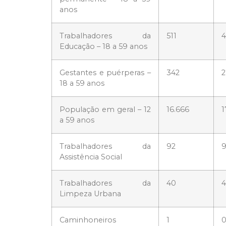
anos
Trabalhadores da
511
4
Educação – 18 a 59 anos
Gestantes e puérperas –
342
2
18 a 59 anos
População em geral – 12
16.666
1
a 59 anos
Trabalhadores da
92
9
Assistência Social
Trabalhadores da
40
Limpeza Urbana
Caminhoneiros
1