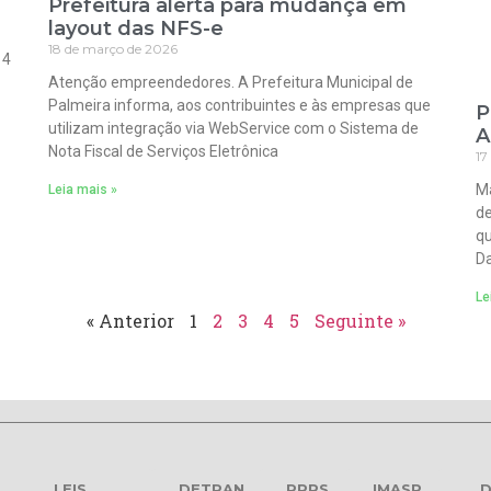
Prefeitura alerta para mudança em
layout das NFS-e
18 de março de 2026
 4
Atenção empreendedores. A Prefeitura Municipal de
Palmeira informa, aos contribuintes e às empresas que
P
utilizam integração via WebService com o Sistema de
A
Nota Fiscal de Serviços Eletrônica
17
Ma
Leia mais »
de
qu
Da
Le
« Anterior
1
2
3
4
5
Seguinte »
LEIS
DETRAN
RPPS
IMASP
D