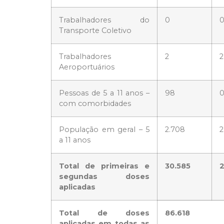
Trabalhadores do
0
Transporte Coletivo
Trabalhadores
2
2
Aeroportuários
Pessoas de 5 a 11 anos –
98
com comorbidades
População em geral – 5
2.708
2
a 11 anos
Total de primeiras e
30.585
2
segundas doses
aplicadas
Total de doses
86.618
aplicadas em todas as