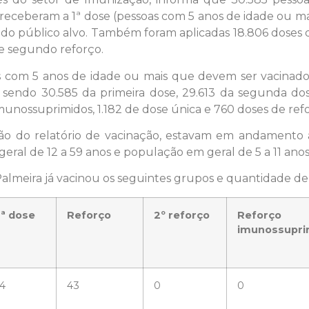
 receberam a 1ª dose (pessoas com 5 anos de idade ou mai
 do público alvo. Também foram aplicadas 18.806 doses d
de segundo reforço.
 com 5 anos de idade ou mais que devem ser vacinados.
 sendo 30.585 da primeira dose, 29.613 da segunda dos
unossuprimidos, 1.182 de dose única e 760 doses de ref
ssão do relatório de vacinação, estavam em andamento 
eral de 12 a 59 anos e população em geral de 5 a 11 anos
Palmeira já vacinou os seguintes grupos e quantidade de
ª dose
Reforço
2º reforço
Reforço
imunossupri
4
43
0
0