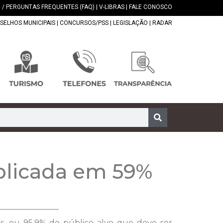
 / PERGUNTAS FREQUENTES (FAQ)
|
V-LIBRAS
|
FALE CONOSCO
SELHOS MUNICIPAIS
|
CONCURSOS/PSS
|
LEGISLAÇÃO
|
RADAR
aplicada em 59%
as, ou 95,9% do público alvo que deve ser