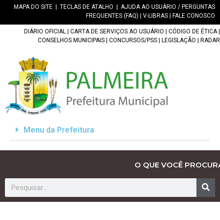
MAPA DO SITE
|
TECLAS DE ATALHO
|
AJUDA AO USUÁRIO / PERGUNTAS
FREQUENTES (FAQ)
|
V-LIBRAS
|
FALE CONOSCO
DIÁRIO OFICIAL
|
CARTA DE SERVIÇOS AO USUÁRIO
|
CÓDIGO DE ÉTICA
|
CONSELHOS MUNICIPAIS
|
CONCURSOS/PSS
|
LEGISLAÇÃO
|
RADAR
Menu da Prefeitura
O QUE VOCÊ PROCUR