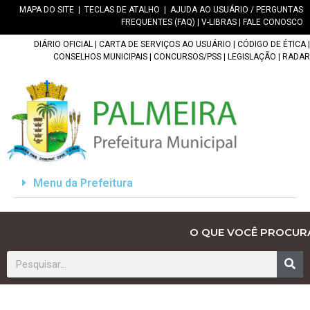
MAPA DO SITE
|
TECLAS DE ATALHO
|
AJUDA AO USUÁRIO / PERGUNTAS
FREQUENTES (FAQ)
|
V-LIBRAS
|
FALE CONOSCO
DIÁRIO OFICIAL
|
CARTA DE SERVIÇOS AO USUÁRIO
|
CÓDIGO DE ÉTICA
|
CONSELHOS MUNICIPAIS
|
CONCURSOS/PSS
|
LEGISLAÇÃO
|
RADAR
Menu da Prefeitura
O QUE VOCÊ PROCUR