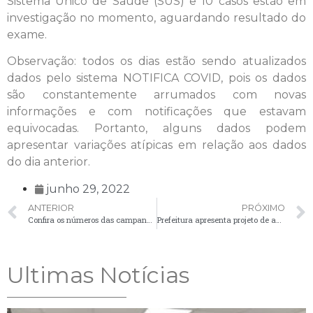
Sistema Único de Saúde (SUS) e 10 casos estão em
investigação no momento, aguardando resultado do
exame.
Observação: todos os dias estão sendo atualizados
dados pelo sistema NOTIFICA COVID, pois os dados
são constantemente arrumados com novas
informações e com notificações que estavam
equivocadas. Portanto, alguns dados podem
apresentar variações atípicas em relação aos dados
do dia anterior.
junho 29, 2022
ANTERIOR
PRÓXIMO
Confira os números das campanhas de vacinação contra Influenza e Sarampo em Palmeira
Prefeitura apresenta projeto de ampliação e reforma da UBS de Santa Bárbara
Ultimas Notícias