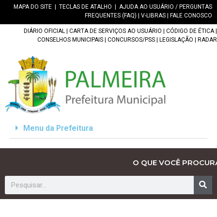
MAPA DO SITE
|
TECLAS DE ATALHO
|
AJUDA AO USUÁRIO / PERGUNTAS
FREQUENTES (FAQ)
|
V-LIBRAS
|
FALE CONOSCO
DIÁRIO OFICIAL
|
CARTA DE SERVIÇOS AO USUÁRIO
|
CÓDIGO DE ÉTICA
|
CONSELHOS MUNICIPAIS
|
CONCURSOS/PSS
|
LEGISLAÇÃO
|
RADAR
Menu da Prefeitura
O QUE VOCÊ PROCUR