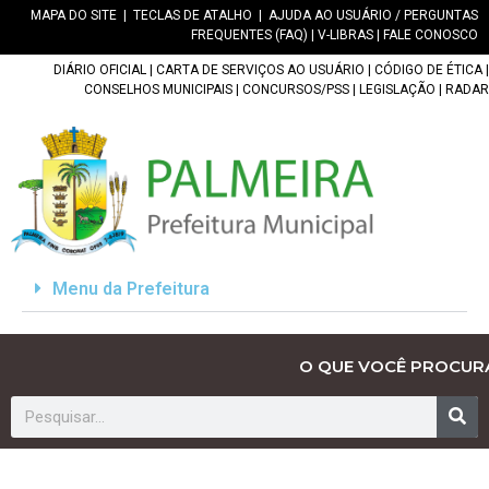
MAPA DO SITE
|
TECLAS DE ATALHO
|
AJUDA AO USUÁRIO / PERGUNTAS
FREQUENTES (FAQ)
|
V-LIBRAS
|
FALE CONOSCO
DIÁRIO OFICIAL
|
CARTA DE SERVIÇOS AO USUÁRIO
|
CÓDIGO DE ÉTICA
|
CONSELHOS MUNICIPAIS
|
CONCURSOS/PSS
|
LEGISLAÇÃO
|
RADAR
Menu da Prefeitura
O QUE VOCÊ PROCUR