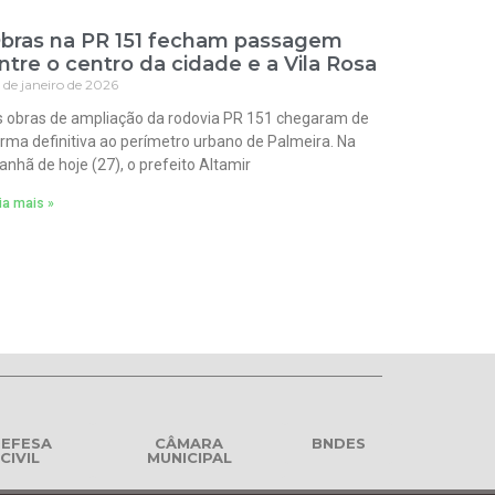
bras na PR 151 fecham passagem
ntre o centro da cidade e a Vila Rosa
 de janeiro de 2026
 obras de ampliação da rodovia PR 151 chegaram de
rma definitiva ao perímetro urbano de Palmeira. Na
nhã de hoje (27), o prefeito Altamir
ia mais »
EFESA
CÂMARA
BNDES
CIVIL
MUNICIPAL