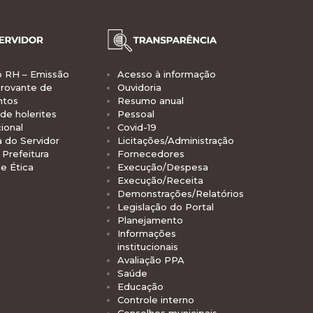
o RH – Emissão
Acesso à informação
rovante de
Ouvidoria
ntos
Resumo anual
de holerites
Pessoal
ional
Covid-19
a do Servidor
Licitações/Administração
Prefeitura
Fornecedores
e Ética
Execução/Despesa
Execução/Receita
Demonstrações/Relatórios
Legislação do Portal
Planejamento
Informações
institucionais
Avaliação PPA
Saúde
Educação
Controle interno