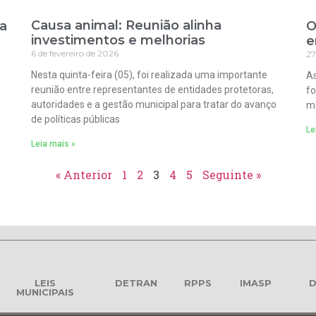
Causa animal: Reunião alinha
ra
O
investimentos e melhorias
e
6 de fevereiro de 2026
27
Nesta quinta-feira (05), foi realizada uma importante
As
reunião entre representantes de entidades protetoras,
fo
autoridades e a gestão municipal para tratar do avanço
ma
de políticas públicas
Le
Leia mais »
« Anterior
1
2
3
4
5
Seguinte »
LEIS
DETRAN
RPPS
IMASP
D
MUNICIPAIS