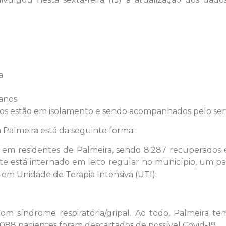
a
anos
dos estão em isolamento e sendo acompanhados pelo ser
 Palmeira está da seguinte forma:
9 em residentes de Palmeira, sendo 8.287 recuperados e
e está internado em leito regular no município, um pac
em Unidade de Terapia Intensiva (UTI).
 síndrome respiratória/gripal. Ao todo, Palmeira te
.088 pacientes foram descartados de possível Covid-19.