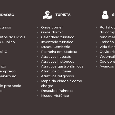
cursos
Onde comer
Portal d
Onde dormir
do comp
tos dos PSSs
Calendário turístico
rendime
o Público
Inventário turístico
Emissão 
Museu Cemitério
Vida func
/SIC
Palmeira em Madeira
Ouvidori
Atrativos naturais
Webmail 
Atrativos históricos
Código d
lixo
Atrativos gastronômicos
Avanços
 emprego
Atrativos culturais
Serviço ao
Atrativos religiosos
Mapa da cidade / como
de protocolo
chegar
io
Descubra Palmeira
Museu Histórico