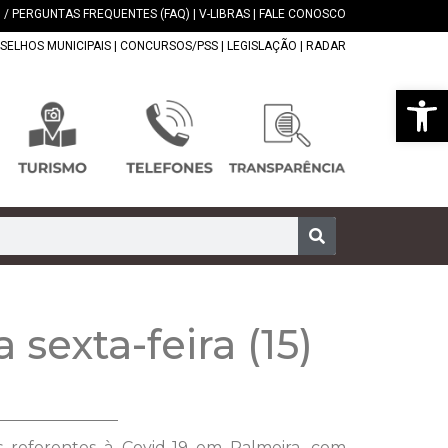
 / PERGUNTAS FREQUENTES (FAQ)
|
V-LIBRAS
|
FALE CONOSCO
SELHOS MUNICIPAIS
|
CONCURSOS/PSS
|
LEGISLAÇÃO
|
RADAR
Abrir 
 sexta-feira (15)
os referentes à Covid-19 em Palmeira, com