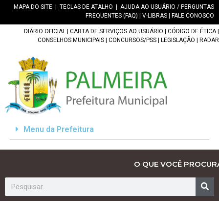
MAPA DO SITE
|
TECLAS DE ATALHO
|
AJUDA AO USUÁRIO / PERGUNTAS
FREQUENTES (FAQ)
|
V-LIBRAS
|
FALE CONOSCO
DIÁRIO OFICIAL
|
CARTA DE SERVIÇOS AO USUÁRIO
|
CÓDIGO DE ÉTICA
|
CONSELHOS MUNICIPAIS
|
CONCURSOS/PSS
|
LEGISLAÇÃO
|
RADAR
Menu da Prefeitura
O QUE VOCÊ PROCUR