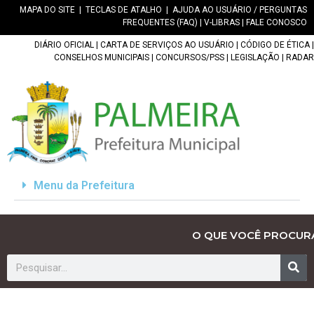
MAPA DO SITE
|
TECLAS DE ATALHO
|
AJUDA AO USUÁRIO / PERGUNTAS
FREQUENTES (FAQ)
|
V-LIBRAS
|
FALE CONOSCO
DIÁRIO OFICIAL
|
CARTA DE SERVIÇOS AO USUÁRIO
|
CÓDIGO DE ÉTICA
|
CONSELHOS MUNICIPAIS
|
CONCURSOS/PSS
|
LEGISLAÇÃO
|
RADAR
Menu da Prefeitura
O QUE VOCÊ PROCUR