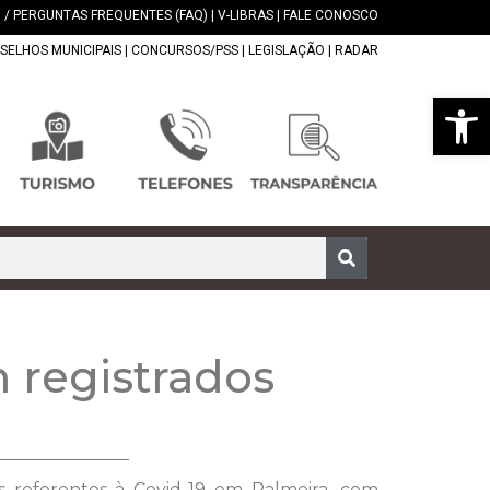
 / PERGUNTAS FREQUENTES (FAQ)
|
V-LIBRAS
|
FALE CONOSCO
SELHOS MUNICIPAIS
|
CONCURSOS/PSS
|
LEGISLAÇÃO
|
RADAR
Abrir 
m registrados
os referentes à Covid-19 em Palmeira, com