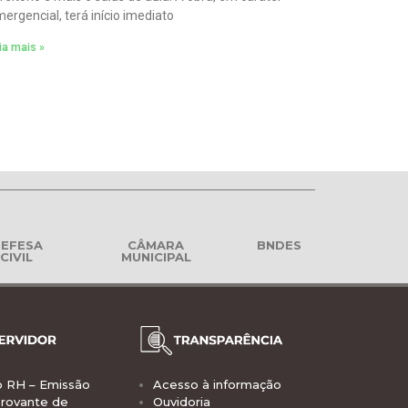
ergencial, terá início imediato
ia mais »
EFESA
CÂMARA
BNDES
CIVIL
MUNICIPAL
o RH – Emissão
Acesso à informação
rovante de
Ouvidoria