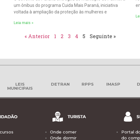
um ônibus do programa Cuida Mais Paraná, iniciativa
em
voltada à ampliação da proteção às mulheres e
Le
Leia mais »
« Anterior
1
2
3
4
5
Seguinte »
LEIS
DETRAN
RPPS
IMASP
D
MUNICIPAIS
cursos
Onde comer
Portal d
Onde dormir
do comp