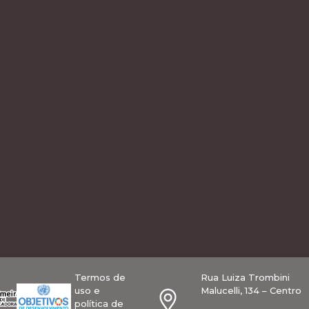
Termos de
Rua Luiza Trombini
uso e
Malucelli, 134 – Centro
política de