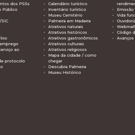
tos dos PSSs
Calendário turístico
rendime
o Público
Inventário turístico
Emissão 
Museu Cemitério
Vida func
/SIC
Palmeira em Madeira
Ouvidori
Atrativos naturais
Webmail 
Atrativos históricos
Código d
lixo
Atrativos gastronômicos
Avanços
 emprego
Atrativos culturais
Serviço ao
Atrativos religiosos
Mapa da cidade / como
de protocolo
chegar
io
Descubra Palmeira
Museu Histórico