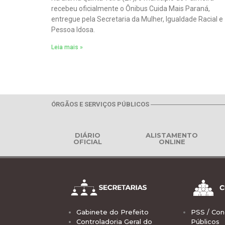
recebeu oficialmente o Ônibus Cuida Mais Paraná,
entregue pela Secretaria da Mulher, Igualdade Racial e
Pessoa Idosa.
Leia mais »
ÓRGÃOS E SERVIÇOS PÚBLICOS
DIÁRIO
ALISTAMENTO
OFICIAL
ONLINE
Gabinete do Prefeito
PSS / Con
Controladoria Geral do
Públicos