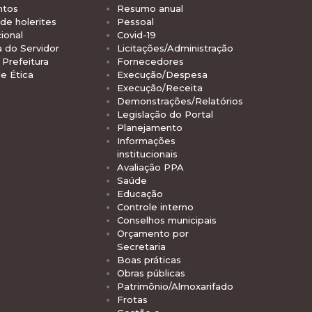
ntos
Resumo anual
de holerites
Pessoal
ional
Covid-19
a do Servidor
Licitações/Administração
Prefeitura
Fornecedores
e Ética
Execução/Despesa
Execução/Receita
Demonstrações/Relatórios
Legislação do Portal
Planejamento
Informações
institucionais
Avaliação PPA
Saúde
Educação
Controle interno
Conselhos municipais
Orçamento por
Secretaria
Boas práticas
Obras públicas
Patrimônio/Almoxarifado
Frotas