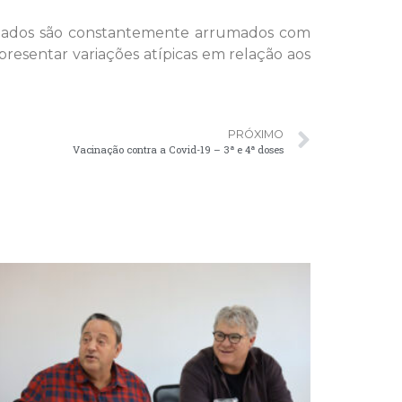
s dados são constantemente arrumados com
esentar variações atípicas em relação aos
PRÓXIMO
Vacinação contra a Covid-19 – 3ª e 4ª doses