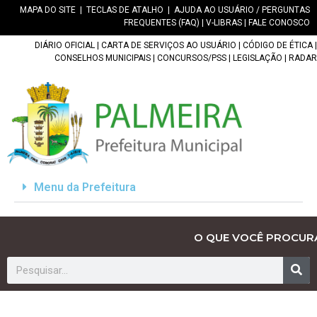
MAPA DO SITE
|
TECLAS DE ATALHO
|
AJUDA AO USUÁRIO / PERGUNTAS
FREQUENTES (FAQ)
|
V-LIBRAS
|
FALE CONOSCO
DIÁRIO OFICIAL
|
CARTA DE SERVIÇOS AO USUÁRIO
|
CÓDIGO DE ÉTICA
|
CONSELHOS MUNICIPAIS
|
CONCURSOS/PSS
|
LEGISLAÇÃO
|
RADAR
Menu da Prefeitura
O QUE VOCÊ PROCUR