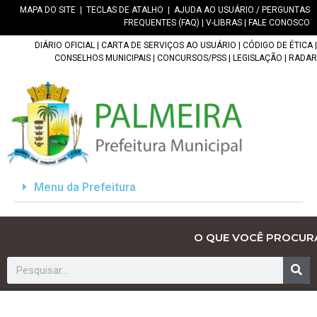
MAPA DO SITE
|
TECLAS DE ATALHO
|
AJUDA AO USUÁRIO / PERGUNTAS
FREQUENTES (FAQ)
|
V-LIBRAS
|
FALE CONOSCO
DIÁRIO OFICIAL
|
CARTA DE SERVIÇOS AO USUÁRIO
|
CÓDIGO DE ÉTICA
|
CONSELHOS MUNICIPAIS
|
CONCURSOS/PSS
|
LEGISLAÇÃO
|
RADAR
Menu da Prefeitura
O QUE VOCÊ PROCUR