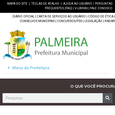
MAPA DO SITE
|
TECLAS DE ATALHO
|
AJUDA AO USUÁRIO / PERGUNTAS
FREQUENTES (FAQ)
|
V-LIBRAS
|
FALE CONOSCO
DIÁRIO OFICIAL
|
CARTA DE SERVIÇOS AO USUÁRIO
|
CÓDIGO DE ÉTICA
|
CONSELHOS MUNICIPAIS
|
CONCURSOS/PSS
|
LEGISLAÇÃO
|
RADAR
Menu da Prefeitura
O QUE VOCÊ PROCUR