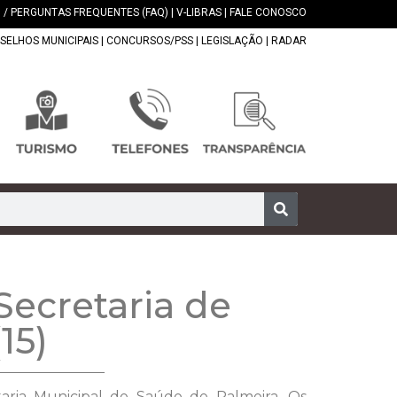
 / PERGUNTAS FREQUENTES (FAQ)
|
V-LIBRAS
|
FALE CONOSCO
SELHOS MUNICIPAIS
|
CONCURSOS/PSS
|
LEGISLAÇÃO
|
RADAR
Secretaria de
15)
etaria Municipal de Saúde de Palmeira. Os