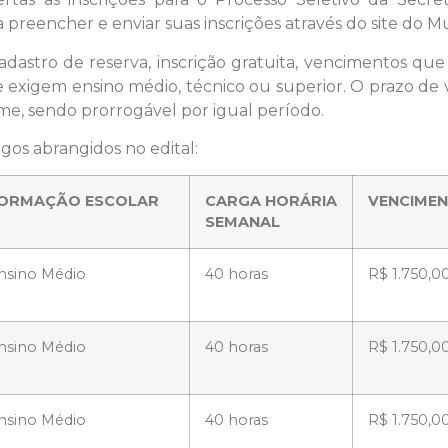
 preencher e enviar suas inscrições através do site do Mu
dastro de reserva, inscrição gratuita, vencimentos que 
e exigem ensino médio, técnico ou superior. O prazo de v
e, sendo prorrogável por igual período.
rgos abrangidos no edital:
ORMAÇÃO ESCOLAR
CARGA HORÁRIA
VENCIMEN
SEMANAL
nsino Médio
40 horas
R$ 1.750,0
nsino Médio
40 horas
R$ 1.750,0
nsino Médio
40 horas
R$ 1.750,0