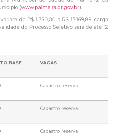
nicípio (
www.palmeira.pr.gov.br
).
variam de R$ 1.750,00 a R$ 17.169,89, carga
alidade do Processo Seletivo será de até 12
TO BASE
VAGAS
0
Cadastro reserva
0
Cadastro reserva
0
Cadastro reserva