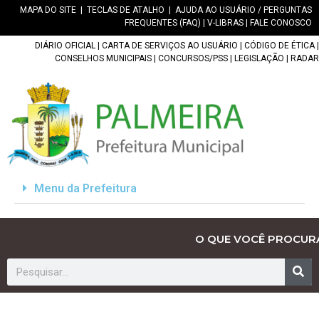
MAPA DO SITE
|
TECLAS DE ATALHO
|
AJUDA AO USUÁRIO / PERGUNTAS
FREQUENTES (FAQ)
|
V-LIBRAS
|
FALE CONOSCO
DIÁRIO OFICIAL
|
CARTA DE SERVIÇOS AO USUÁRIO
|
CÓDIGO DE ÉTICA
|
CONSELHOS MUNICIPAIS
|
CONCURSOS/PSS
|
LEGISLAÇÃO
|
RADAR
Menu da Prefeitura
O QUE VOCÊ PROCUR