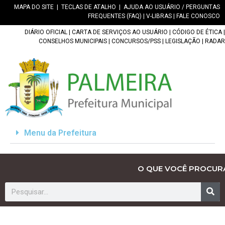
MAPA DO SITE
|
TECLAS DE ATALHO
|
AJUDA AO USUÁRIO / PERGUNTAS
FREQUENTES (FAQ)
|
V-LIBRAS
|
FALE CONOSCO
DIÁRIO OFICIAL
|
CARTA DE SERVIÇOS AO USUÁRIO
|
CÓDIGO DE ÉTICA
|
CONSELHOS MUNICIPAIS
|
CONCURSOS/PSS
|
LEGISLAÇÃO
|
RADAR
Menu da Prefeitura
O QUE VOCÊ PROCUR