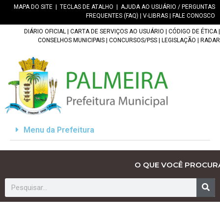
MAPA DO SITE
|
TECLAS DE ATALHO
|
AJUDA AO USUÁRIO / PERGUNTAS
FREQUENTES (FAQ)
|
V-LIBRAS
|
FALE CONOSCO
DIÁRIO OFICIAL
|
CARTA DE SERVIÇOS AO USUÁRIO
|
CÓDIGO DE ÉTICA
|
CONSELHOS MUNICIPAIS
|
CONCURSOS/PSS
|
LEGISLAÇÃO
|
RADAR
Menu da Prefeitura
O QUE VOCÊ PROCUR