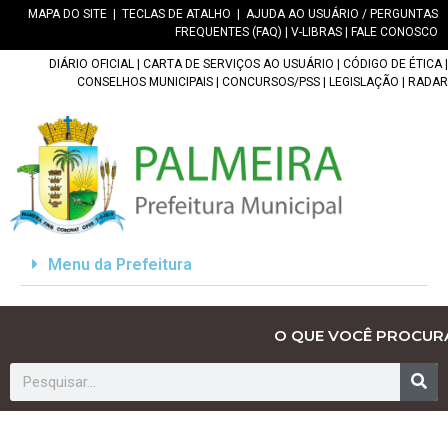
MAPA DO SITE
|
TECLAS DE ATALHO
|
AJUDA AO USUÁRIO / PERGUNTAS
FREQUENTES (FAQ)
|
V-LIBRAS
|
FALE CONOSCO
DIÁRIO OFICIAL
|
CARTA DE SERVIÇOS AO USUÁRIO
|
CÓDIGO DE ÉTICA
|
CONSELHOS MUNICIPAIS
|
CONCURSOS/PSS
|
LEGISLAÇÃO
|
RADAR
Menu da Prefeitura
O QUE VOCÊ PROCUR