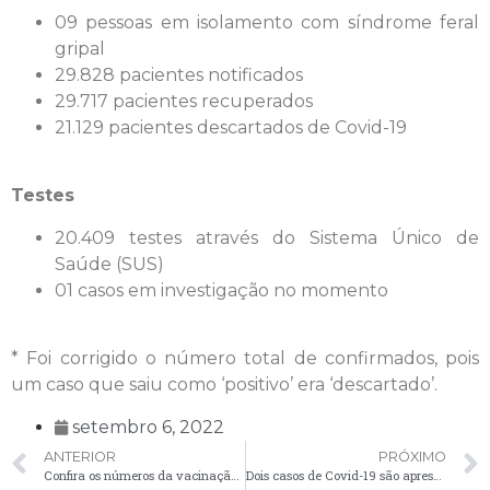
09 pessoas em isolamento com síndrome feral
gripal
29.828 pacientes notificados
29.717 pacientes recuperados
21.129 pacientes descartados de Covid-19
Testes
20.409 testes através do Sistema Único de
Saúde (SUS)
01 casos em investigação no momento
* Foi corrigido o número total de confirmados, pois
um caso que saiu como ‘positivo’ era ‘descartado’.
setembro 6, 2022
ANTERIOR
PRÓXIMO
Confira os números da vacinação contra a Covid-19 em Palmeira
Dois casos de Covid-19 são apresentados no boletim desta quinta-feira (08)