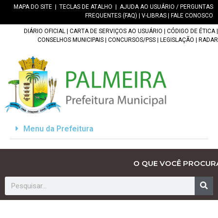
MAPA DO SITE
|
TECLAS DE ATALHO
|
AJUDA AO USUÁRIO / PERGUNTAS
FREQUENTES (FAQ)
|
V-LIBRAS
|
FALE CONOSCO
DIÁRIO OFICIAL
|
CARTA DE SERVIÇOS AO USUÁRIO
|
CÓDIGO DE ÉTICA
|
CONSELHOS MUNICIPAIS
|
CONCURSOS/PSS
|
LEGISLAÇÃO
|
RADAR
Menu da Prefeitura
O QUE VOCÊ PROCUR