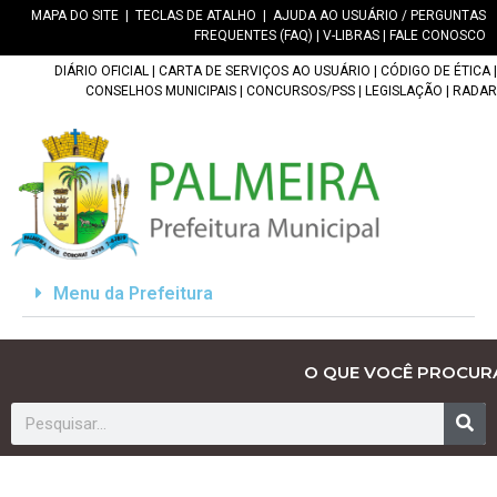
MAPA DO SITE
|
TECLAS DE ATALHO
|
AJUDA AO USUÁRIO / PERGUNTAS
FREQUENTES (FAQ)
|
V-LIBRAS
|
FALE CONOSCO
DIÁRIO OFICIAL
|
CARTA DE SERVIÇOS AO USUÁRIO
|
CÓDIGO DE ÉTICA
|
CONSELHOS MUNICIPAIS
|
CONCURSOS/PSS
|
LEGISLAÇÃO
|
RADAR
Menu da Prefeitura
O QUE VOCÊ PROCUR