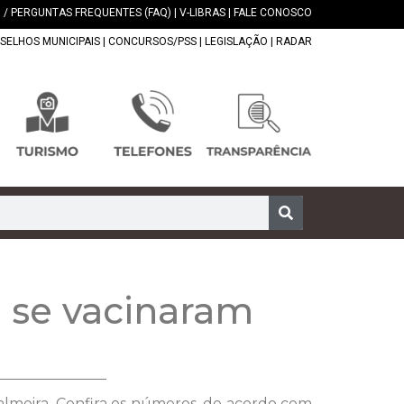
 / PERGUNTAS FREQUENTES (FAQ)
|
V-LIBRAS
|
FALE CONOSCO
SELHOS MUNICIPAIS
|
CONCURSOS/PSS
|
LEGISLAÇÃO
|
RADAR
á se vacinaram
lmeira. Confira os números, de acordo com