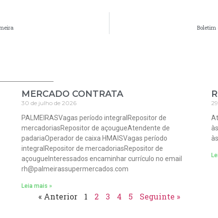
meira
Boletim 
MERCADO CONTRATA
R
30 de julho de 2026
29
PALMEIRASVagas período integralRepositor de
At
mercadoriasRepositor de açougueAtendente de
às
padariaOperador de caixa HMAISVagas período
às
integralRepositor de mercadoriasRepositor de
Le
açougueInteressados encaminhar currículo no email
rh@palmeirassupermercados.com
Leia mais »
« Anterior
1
2
3
4
5
Seguinte »