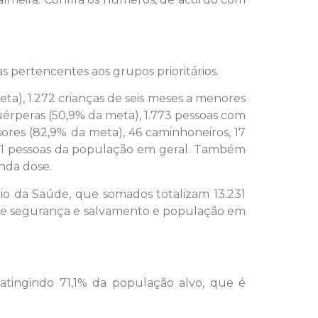
s pertencentes aos grupos prioritários.
ta), 1.272 crianças de seis meses a menores
uérperas (50,9% da meta), 1.773 pessoas com
res (82,9% da meta), 46 caminhoneiros, 17
.421 pessoas da população em geral. Também
nda dose.
io da Saúde, que somados totalizam 13.231
as de segurança e salvamento e população em
 atingindo 71,1% da população alvo, que é