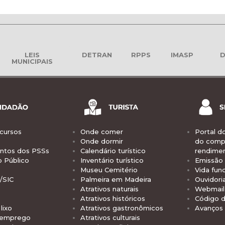
LEIS
DETRAN
RPPS
IMASP
D
MUNICIPAIS
cursos
Onde comer
Portal d
Onde dormir
do comp
tos dos PSSs
Calendário turístico
rendime
o Público
Inventário turístico
Emissão 
Museu Cemitério
Vida func
/SIC
Palmeira em Madeira
Ouvidori
Atrativos naturais
Webmail 
Atrativos históricos
Código d
lixo
Atrativos gastronômicos
Avanços
 emprego
Atrativos culturais