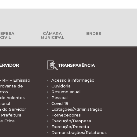
EFESA
CÂMARA
BNDES
CIVIL
MUNICIPAL
o RH – Emissão
Acesso à informação
rovante de
Ouvidoria
ntos
Resumo anual
de holerites
Pessoal
ional
Covid-19
a do Servidor
Licitações/Administração
Prefeitura
Fornecedores
e Ética
Execução/Despesa
Execução/Receita
Demonstrações/Relatórios