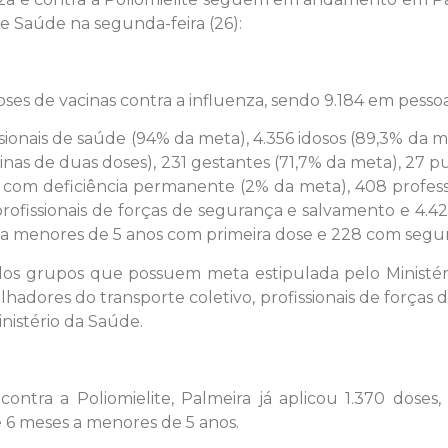
de Saúde na segunda-feira (26):
oses de vacinas contra a influenza, sendo 9.184 em pessoa
ionais de saúde (94% da meta), 4.356 idosos (89,3% da me
nas de duas doses), 231 gestantes (71,7% da meta), 27 p
 com deficiência permanente (2% da meta), 408 professo
o profissionais de forças de segurança e salvamento e 4
s a menores de 5 anos com primeira dose e 228 com segu
 dos grupos que possuem meta estipulada pelo Ministér
lhadores do transporte coletivo, profissionais de forç
nistério da Saúde.
ntra a Poliomielite, Palmeira já aplicou 1.370 doses,
e 6 meses a menores de 5 anos.