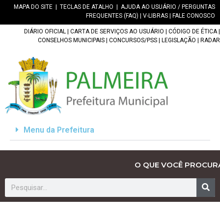
MAPA DO SITE
|
TECLAS DE ATALHO
|
AJUDA AO USUÁRIO / PERGUNTAS
FREQUENTES (FAQ)
|
V-LIBRAS
|
FALE CONOSCO
DIÁRIO OFICIAL
|
CARTA DE SERVIÇOS AO USUÁRIO
|
CÓDIGO DE ÉTICA
|
CONSELHOS MUNICIPAIS
|
CONCURSOS/PSS
|
LEGISLAÇÃO
|
RADAR
Menu da Prefeitura
O QUE VOCÊ PROCUR