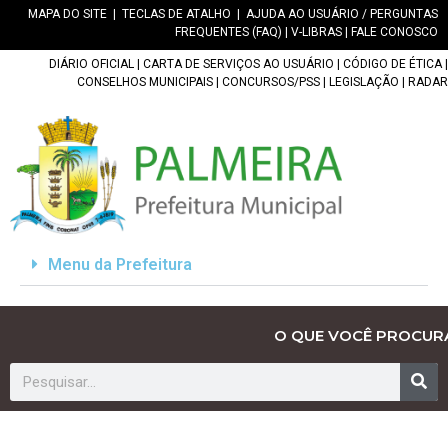
MAPA DO SITE
|
TECLAS DE ATALHO
|
AJUDA AO USUÁRIO / PERGUNTAS
FREQUENTES (FAQ)
|
V-LIBRAS
|
FALE CONOSCO
DIÁRIO OFICIAL
|
CARTA DE SERVIÇOS AO USUÁRIO
|
CÓDIGO DE ÉTICA
|
CONSELHOS MUNICIPAIS
|
CONCURSOS/PSS
|
LEGISLAÇÃO
|
RADAR
Menu da Prefeitura
O QUE VOCÊ PROCUR