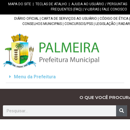
MAPA DO SITE
|
TECLAS DE ATALHO
|
AJUDA AO USUÁRIO / PERGUNTAS
FREQUENTES (FAQ)
|
V-LIBRAS
|
FALE CONOSCO
DIÁRIO OFICIAL
|
CARTA DE SERVIÇOS AO USUÁRIO
|
CÓDIGO DE ÉTICA
|
CONSELHOS MUNICIPAIS
|
CONCURSOS/PSS
|
LEGISLAÇÃO
|
RADAR
Menu da Prefeitura
O QUE VOCÊ PROCUR