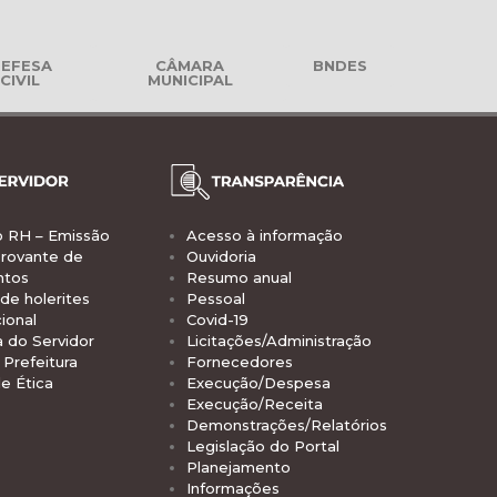
EFESA
CÂMARA
BNDES
CIVIL
MUNICIPAL
o RH – Emissão
Acesso à informação
rovante de
Ouvidoria
ntos
Resumo anual
de holerites
Pessoal
ional
Covid-19
a do Servidor
Licitações/Administração
Prefeitura
Fornecedores
e Ética
Execução/Despesa
Execução/Receita
Demonstrações/Relatórios
Legislação do Portal
Planejamento
Informações