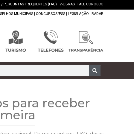
 / PERGUNTAS FREQUENTES (FAQ)
|
V-LIBRAS
|
FALE CONOSCO
SELHOS MUNICIPAIS
|
CONCURSOS/PSS
|
LEGISLAÇÃO
|
RADAR
os para receber
lmeira
rio nacional. Palmeira aplicou 1.473 doses