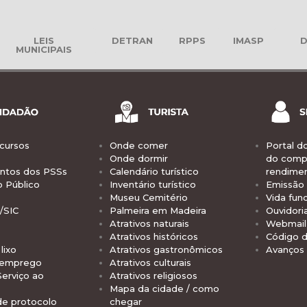
LEIS
DETRAN
RPPS
IMASP
D
MUNICIPAIS
cursos
Onde comer
Portal d
Onde dormir
do comp
tos dos PSSs
Calendário turístico
rendime
o Público
Inventário turístico
Emissão 
Museu Cemitério
Vida func
/SIC
Palmeira em Madeira
Ouvidori
Atrativos naturais
Webmail 
Atrativos históricos
Código d
lixo
Atrativos gastronômicos
Avanços
 emprego
Atrativos culturais
Serviço ao
Atrativos religiosos
Mapa da cidade / como
de protocolo
chegar