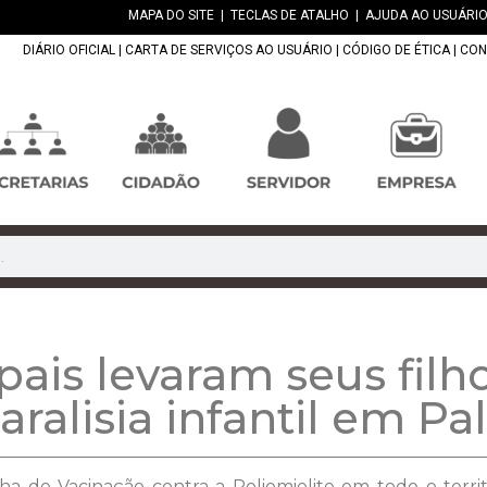
MAPA DO SITE
|
TECLAS DE ATALHO
|
AJUDA AO USUÁRIO
DIÁRIO OFICIAL
|
CARTA DE SERVIÇOS AO USUÁRIO
|
CÓDIGO DE ÉTICA
|
CON
ais levaram seus filh
aralisia infantil em Pa
 de Vacinação contra a Poliomielite em todo o territó