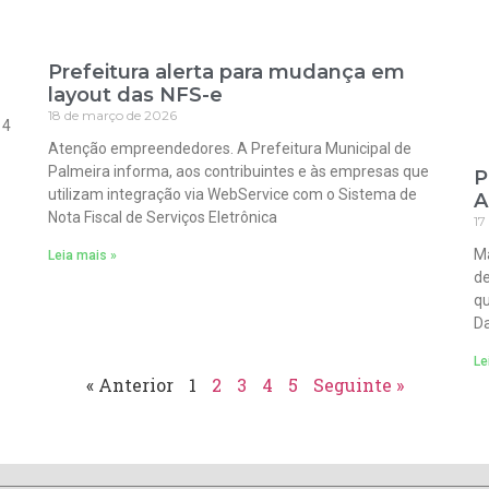
Prefeitura alerta para mudança em
layout das NFS-e
18 de março de 2026
 4
Atenção empreendedores. A Prefeitura Municipal de
Palmeira informa, aos contribuintes e às empresas que
P
utilizam integração via WebService com o Sistema de
A
Nota Fiscal de Serviços Eletrônica
17
Ma
Leia mais »
de
qu
Da
Le
« Anterior
1
2
3
4
5
Seguinte »