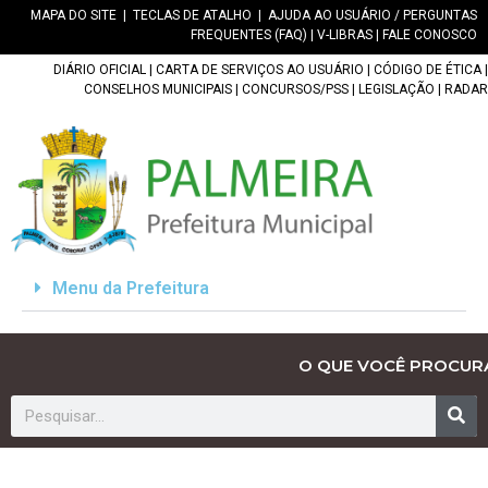
MAPA DO SITE
|
TECLAS DE ATALHO
|
AJUDA AO USUÁRIO / PERGUNTAS
FREQUENTES (FAQ)
|
V-LIBRAS
|
FALE CONOSCO
DIÁRIO OFICIAL
|
CARTA DE SERVIÇOS AO USUÁRIO
|
CÓDIGO DE ÉTICA
|
CONSELHOS MUNICIPAIS
|
CONCURSOS/PSS
|
LEGISLAÇÃO
|
RADAR
Menu da Prefeitura
O QUE VOCÊ PROCUR