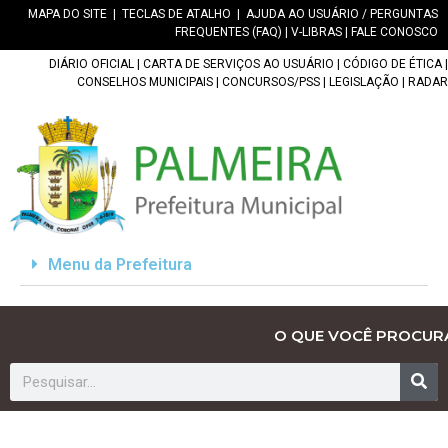
MAPA DO SITE
|
TECLAS DE ATALHO
|
AJUDA AO USUÁRIO / PERGUNTAS
FREQUENTES (FAQ)
|
V-LIBRAS
|
FALE CONOSCO
DIÁRIO OFICIAL
|
CARTA DE SERVIÇOS AO USUÁRIO
|
CÓDIGO DE ÉTICA
|
CONSELHOS MUNICIPAIS
|
CONCURSOS/PSS
|
LEGISLAÇÃO
|
RADAR
Menu da Prefeitura
O QUE VOCÊ PROCUR