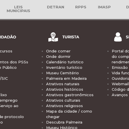
LEIS
DETRAN
RPPS
IMASP
D
MUNICIPAIS
cursos
Onde comer
Portal d
Onde dormir
do comp
tos dos PSSs
Calendário turístico
rendime
o Público
Inventário turístico
Emissão 
Museu Cemitério
Vida func
/SIC
Palmeira em Madeira
Ouvidori
Atrativos naturais
Webmail 
Atrativos históricos
Código d
lixo
Atrativos gastronômicos
Avanços
 emprego
Atrativos culturais
Serviço ao
Atrativos religiosos
Mapa da cidade / como
de protocolo
chegar
io
Descubra Palmeira
Museu Histórico