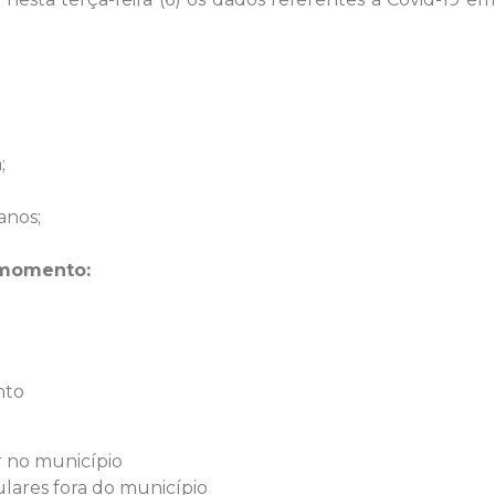
;
anos;
 momento:
nto
r no município
ulares fora do município