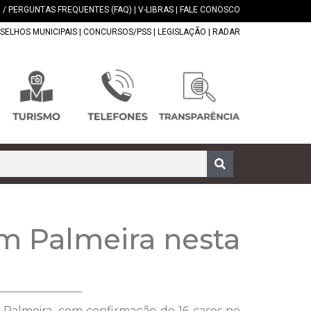
 / PERGUNTAS FREQUENTES (FAQ)
|
V-LIBRAS
|
FALE CONOSCO
SELHOS MUNICIPAIS
|
CONCURSOS/PSS
|
LEGISLAÇÃO
|
RADAR
em Palmeira nesta
m Palmeira, com confirmação de 16 casos no