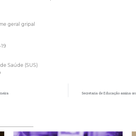
e geral gripal
-19
o de Saúde (SUS)
o
meira
Secretaria de Educação assina or