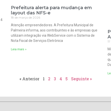
Prefeitura alerta para mudança em
layout das NFS-e
18 de março de 2026
 4
Atenção empreendedores. A Prefeitura Municipal de
Palmeira informa, aos contribuintes e às empresas que
P
utilizam integração via WebService com o Sistema de
A
Nota Fiscal de Serviços Eletrônica
17
Ma
Leia mais »
de
qu
Da
Le
« Anterior
1
2
3
4
5
Seguinte »