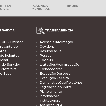
EFESA
CÂMARA
BNDES
CIVIL
MUNICIPAL
o RH – Emissão
Acesso à informação
rovante de
Ouvidoria
ntos
Resumo anual
de holerites
Pessoal
ional
Covid-19
a do Servidor
Licitações/Administração
Prefeitura
Fornecedores
e Ética
Execução/Despesa
Execução/Receita
Demonstrações/Relatórios
Legislação do Portal
Planejamento
Informações
institucionais
Avaliação PPA