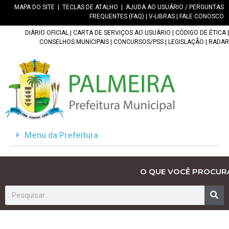
MAPA DO SITE
|
TECLAS DE ATALHO
|
AJUDA AO USUÁRIO / PERGUNTAS
FREQUENTES (FAQ)
|
V-LIBRAS
|
FALE CONOSCO
DIÁRIO OFICIAL
|
CARTA DE SERVIÇOS AO USUÁRIO
|
CÓDIGO DE ÉTICA
|
CONSELHOS MUNICIPAIS
|
CONCURSOS/PSS
|
LEGISLAÇÃO
|
RADAR
Menu da Prefeitura
O QUE VOCÊ PROCUR