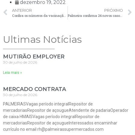
dezembro 19, 2022
ANTERIOR
PRÓXIMO
Confira os números da vacinação contra a Covid-19 em Palmeira
Palmeira confirma 24 novos casos de Covid-19 no boletim desta segunda-feira (19)
Ultimas Notícias
MUTIRÃO EMPLOYER
30 de julho de 2026
Leia mais »
MERCADO CONTRATA
30 de julho de 2026
PALMEIRASVagas período integralRepositor de
mercadoriasRepositor de açougueAtendente de padariaOperador
de caixa HMAISVagas período integralRepositor de
mercadoriasRepositor de açougueInteressados encaminhar
currículo no email rh@palmeirassupermercados.com