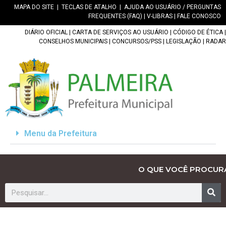
MAPA DO SITE
|
TECLAS DE ATALHO
|
AJUDA AO USUÁRIO / PERGUNTAS
FREQUENTES (FAQ)
|
V-LIBRAS
|
FALE CONOSCO
DIÁRIO OFICIAL
|
CARTA DE SERVIÇOS AO USUÁRIO
|
CÓDIGO DE ÉTICA
|
CONSELHOS MUNICIPAIS
|
CONCURSOS/PSS
|
LEGISLAÇÃO
|
RADAR
Menu da Prefeitura
O QUE VOCÊ PROCUR