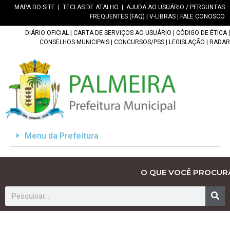
MAPA DO SITE
|
TECLAS DE ATALHO
|
AJUDA AO USUÁRIO / PERGUNTAS
FREQUENTES (FAQ)
|
V-LIBRAS
|
FALE CONOSCO
DIÁRIO OFICIAL
|
CARTA DE SERVIÇOS AO USUÁRIO
|
CÓDIGO DE ÉTICA
|
CONSELHOS MUNICIPAIS
|
CONCURSOS/PSS
|
LEGISLAÇÃO
|
RADAR
Menu da Prefeitura
O QUE VOCÊ PROCUR