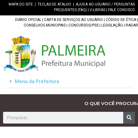
MAPA DO SITE
|
TECLAS DE ATALHO
|
AJUDA AO USUÁRIO / PERGUNTAS
FREQUENTES (FAQ)
|
V-LIBRAS
|
FALE CONOSCO
DIÁRIO OFICIAL
|
CARTA DE SERVIÇOS AO USUÁRIO
|
CÓDIGO DE ÉTICA
|
CONSELHOS MUNICIPAIS
|
CONCURSOS/PSS
|
LEGISLAÇÃO
|
RADAR
Menu da Prefeitura
O QUE VOCÊ PROCUR