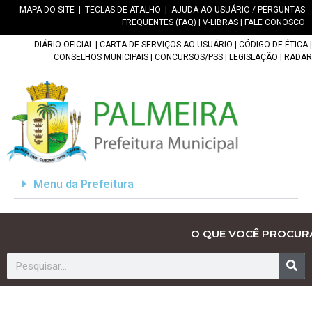
MAPA DO SITE
|
TECLAS DE ATALHO
|
AJUDA AO USUÁRIO / PERGUNTAS
FREQUENTES (FAQ)
|
V-LIBRAS
|
FALE CONOSCO
DIÁRIO OFICIAL
|
CARTA DE SERVIÇOS AO USUÁRIO
|
CÓDIGO DE ÉTICA
|
CONSELHOS MUNICIPAIS
|
CONCURSOS/PSS
|
LEGISLAÇÃO
|
RADAR
Menu da Prefeitura
O QUE VOCÊ PROCUR