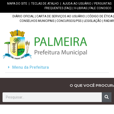
MAPA DO SITE
|
TECLAS DE ATALHO
|
AJUDA AO USUÁRIO / PERGUNTAS
FREQUENTES (FAQ)
|
V-LIBRAS
|
FALE CONOSCO
DIÁRIO OFICIAL
|
CARTA DE SERVIÇOS AO USUÁRIO
|
CÓDIGO DE ÉTICA
|
CONSELHOS MUNICIPAIS
|
CONCURSOS/PSS
|
LEGISLAÇÃO
|
RADAR
Menu da Prefeitura
O QUE VOCÊ PROCUR